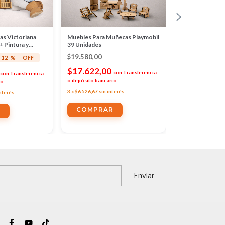
as Victoriana
Muebles Para Muñecas Playmobil
Casita de Muñec
+ Pintura y
39 Unidades
Muebles + Pintu
egalo!
de Regalo!
$19.580,00
$49.120,00
12
%
OFF
-
$17.622,00
$44.208,0
con
Transferencia
con
Transferencia
o depósito bancario
io
o depósito bancar
3
x
$6.526,67
sin interés
interés
3
x
$16.373,33
sin 