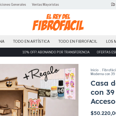
iciones Generales
Ventas Mayoristas
NA
TODO EN ARTÍSTICA
TODO EN FIBROFACIL
LOS 
10% OFF! ABONANDO POR TRANSFERENCIA
OFERTAS ESPECIA
Inicio
.
Fibrofáci
Moderna con 39 M
Casa 
con 39
Acceso
$50.220,0