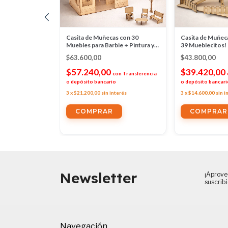
 Valija con 39
Casita de Muñecas con 30
Casita de Muñec
ntura y
Muebles para Barbie + Pintura y
39 Mueblecitos!
egalo!
Accesorios de Regalo!
$63.600,00
$43.800,00
12
%
OFF
$57.240,00
$39.420,00
con
Transferencia
con
Transferencia
o depósito bancario
o depósito bancari
o
3
x
$21.200,00
sin interés
3
x
$14.600,00
sin i
nterés
Newsletter
¡Aprove
suscrib
Navegación