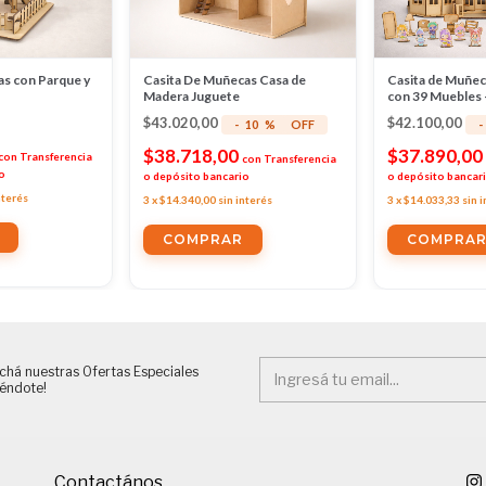
as con Parque y
Casita De Muñecas Casa de
Casita de Muñec
Madera Juguete
con 39 Muebles 
Accesorios de R
$43.020,00
$42.100,00
-
10
%
OFF
-
$38.718,00
$37.890,00
con
Transferencia
con
Transferencia
o
o depósito bancario
o depósito bancar
nterés
3
x
$14.340,00
sin interés
3
x
$14.033,33
sin 
chá nuestras Ofertas Especiales
iéndote!
Contactános