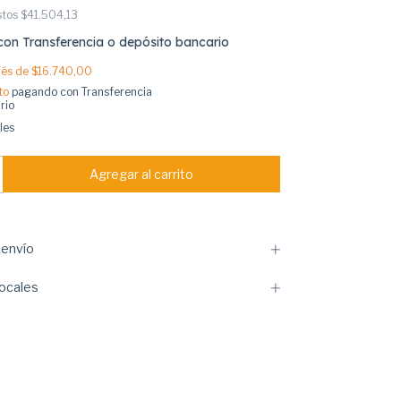
stos
$41.504,13
con
Transferencia o depósito bancario
erés de
$16.740,00
to
pagando con Transferencia
rio
les
envío
ocales