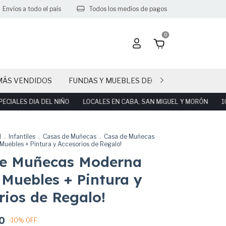
Envíos a todo el país
Todos los medios de pagos
0
MÁS VENDIDOS
FUNDAS Y MUEBLES DECO PARTY
CAND
LES DIA DEL NIÑO
LOCALES EN CABA, SAN MIGUEL Y MORÓN
10% O
l
.
Infantiles
.
Casas de Muñecas
.
Casa de Muñecas
uebles + Pintura y Accesorios de Regalo!
de Muñecas Moderna
 Muebles + Pintura y
rios de Regalo!
0
-
10
%
OFF