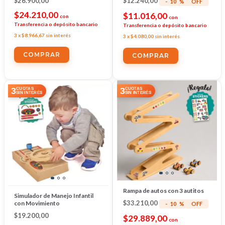
$26.900,00
$12.240,00
-
10
%
OFF
$24.210,00
$11.016,00
con
con
Transferencia o depósito bancario
Transferencia o depósito bancario
3
x
$8.966,67
sin interés
3
x
$4.080,00
sin interés
3
3
CUOTAS
CUOTAS
SIN INTERÉS
SIN INTERÉS
Rampa de autos con 3 autitos
Simulador de Manejo Infantil
$33.210,00
con Movimiento
-
10
%
OFF
$19.200,00
$29.889,00
con