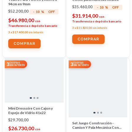
94cm en 9mm
$35.460,00
-
10
%
OFF
$52.200,00
-
10
%
OFF
$31.914,00
con
$46.980,00
con
Transferencia o depósito bancario
Transferencia o depósito bancario
3
x
$11.820,00
sin interés
3
x
$17.400,00
sin interés
3
3
CUOTAS
CUOTAS
SIN INTERÉS
SIN INTERÉS
Mini Dressoire Con Cajon y
Espejo de Vidrio 41x22
$29.700,00
Set Juego Construcción -
Camion Y Pala Mecánica Con
$26.730,00
con
Movimiento