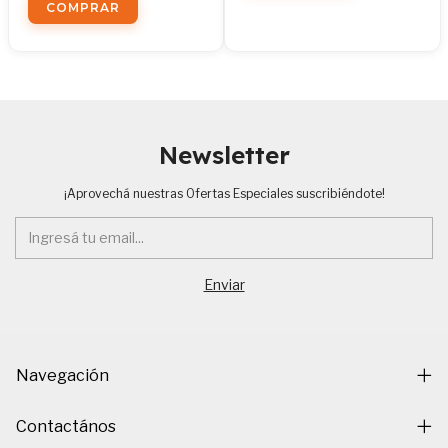
COMPRAR
Newsletter
¡Aprovechá nuestras Ofertas Especiales suscribiéndote!
Navegación
Contactános