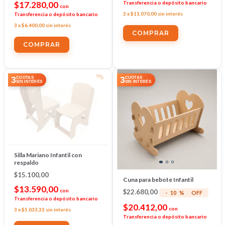
$17.280,00
Transferencia o depósito bancario
con
3
x
$11.070,00
sin interés
Transferencia o depósito bancario
3
x
$6.400,00
sin interés
3
3
CUOTAS
CUOTAS
SIN INTERÉS
SIN INTERÉS
Silla Mariano Infantil con
respaldo
$15.100,00
Cuna para bebote Infantil
$13.590,00
con
$22.680,00
-
10
%
OFF
Transferencia o depósito bancario
$20.412,00
con
3
x
$5.033,33
sin interés
Transferencia o depósito bancario