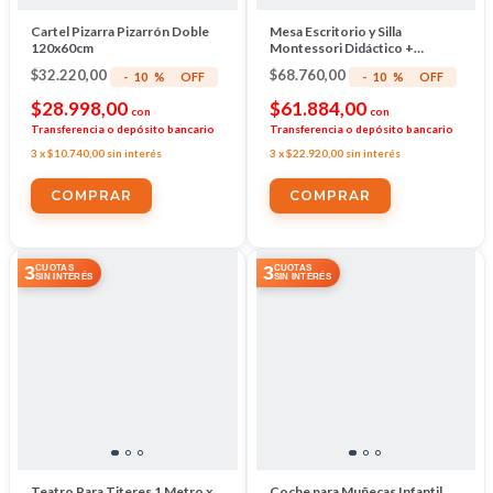
Cartel Pizarra Pizarrón Doble
Mesa Escritorio y Silla
120x60cm
Montessori Didáctico +
Accesorios
$32.220,00
$68.760,00
-
10
%
OFF
-
10
%
OFF
$28.998,00
$61.884,00
con
con
Transferencia o depósito bancario
Transferencia o depósito bancario
3
x
$10.740,00
sin interés
3
x
$22.920,00
sin interés
COMPRAR
3
3
CUOTAS
CUOTAS
SIN INTERÉS
SIN INTERÉS
Teatro Para Titeres 1 Metro x
Coche para Muñecas Infantil