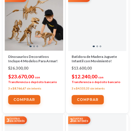
Dinosaurios Decorativos
Batidora de Madera Juguete
Incluye 4 Modelos Para Armar!
Infantil con Movimiento!
$26.300,00
$13.600,00
$23.670,00
$12.240,00
con
con
Transferencia o depósito bancario
Transferencia o depósito bancario
3
x
$8.766,67
sin interés
3
x
$4.533,33
sin interés
3
3
CUOTAS
CUOTAS
SIN INTERÉS
SIN INTERÉS