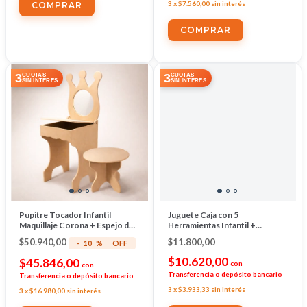
3
x
$7.560,00
sin interés
3
3
CUOTAS
CUOTAS
SIN INTERÉS
SIN INTERÉS
Pupitre Tocador Infantil
Juguete Caja con 5
Maquillaje Corona + Espejo de
Herramientas Infantil +
vidrio y Banco
Stickers de Regalo!
$50.940,00
$11.800,00
-
10
%
OFF
$10.620,00
$45.846,00
con
con
Transferencia o depósito bancario
Transferencia o depósito bancario
3
x
$3.933,33
sin interés
3
x
$16.980,00
sin interés