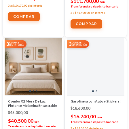
$111.780,00
con
3
x
$10.170,00
sin interés
Transferencia o depósito bancario
3
x
$41.400,00
sin interés
COMPRAR
3
3
CUOTAS
CUOTAS
SIN INTERÉS
SIN INTERÉS
Combo X2 Mesa De Luz
Gasolinera con Auto y Stickers!
Flotante Melamina Encastrable
$18.600,00
$45.000,00
$16.740,00
con
$40.500,00
con
Transferencia o depósito bancario
Transferencia o depósito bancario
3
x
$6.200,00
sin interés