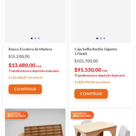
Banco Escalera de Madera
Caja Selfie Barbie Gigante
170x60
$15.200,00
$101.700,00
$13.680,00
con
$91.530,00
con
Transferencia o depósito bancario
Transferencia o depósito bancario
3
x
$5.066,67
sin interés
3
x
$33.900,00
sin interés
3
3
CUOTAS
CUOTAS
SIN INTERÉS
SIN INTERÉS