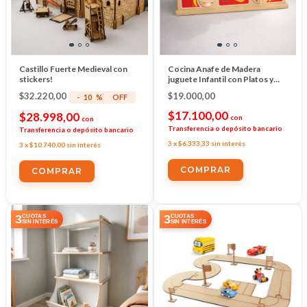
Castillo Fuerte Medieval con
Cocina Anafe de Madera
stickers!
juguete Infantil con Platos y
Cubiertos
$32.220,00
$19.000,00
-
10
%
OFF
$17.100,00
$28.998,00
con
con
Transferencia o depósito bancario
Transferencia o depósito bancario
3
x
$6.333,33
sin interés
3
x
$10.740,00
sin interés
3
3
CUOTAS
CUOTAS
SIN INTERÉS
SIN INTERÉS