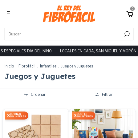
0
DEL NIÑO
LOCALES EN CABA, SAN MIGUEL Y MORÓN
10% OFF! ABO
Inicio
.
Fibrofácil
.
Infantiles
.
Juegos y Juguetes
Juegos y Juguetes
Ordenar
Filtrar
3
3
CUOTAS
CUOTAS
SIN INTERÉS
SIN INTERÉS