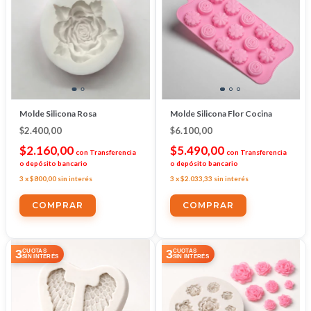
Molde Silicona Rosa
Molde Silicona Flor Cocina
$2.400,00
$6.100,00
$2.160,00
$5.490,00
con
Transferencia
con
Transferencia
o depósito bancario
o depósito bancario
3
x
$800,00
sin interés
3
x
$2.033,33
sin interés
3
3
CUOTAS
CUOTAS
SIN INTERÉS
SIN INTERÉS