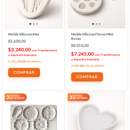
Molde Silicona Alas
Molde Silicona Flores Mini
Rosas
$3.600,00
$8.050,00
$3.240,00
con
Transferencia
$7.245,00
con
Transferencia
o depósito bancario
o depósito bancario
3
x
$1.200,00
sin interés
3
x
$2.683,33
sin interés
3
3
CUOTAS
CUOTAS
SIN INTERÉS
SIN INTERÉS