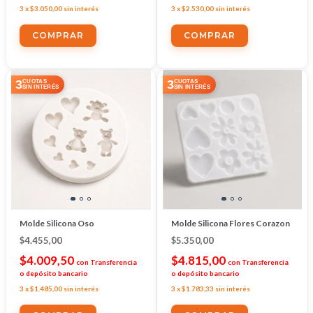
3
x
$3.050,00
sin interés
3
x
$2.530,00
sin interés
3
3
CUOTAS
CUOTAS
SIN INTERÉS
SIN INTERÉS
Molde Silicona Oso
Molde Silicona Flores Corazon
$4.455,00
$5.350,00
$4.009,50
$4.815,00
con
Transferencia
con
Transferencia
o depósito bancario
o depósito bancario
3
x
$1.485,00
sin interés
3
x
$1.783,33
sin interés