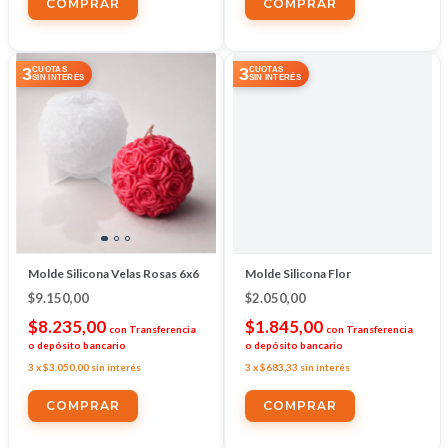
3
3
CUOTAS
CUOTAS
SIN INTERÉS
SIN INTERÉS
Molde Silicona Velas Rosas 6x6
Molde Silicona Flor
$9.150,00
$2.050,00
$8.235,00
$1.845,00
con
Transferencia
con
Transferencia
o depósito bancario
o depósito bancario
3
x
$3.050,00
sin interés
3
x
$683,33
sin interés