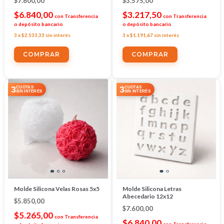
$7.600,00
$3.575,00
$6.840,00
$3.217,50
con
Transferencia
con
Transferencia
o depósito bancario
o depósito bancario
3
x
$2.533,33
sin interés
3
x
$1.191,67
sin interés
3
3
CUOTAS
CUOTAS
SIN INTERÉS
SIN INTERÉS
Molde Silicona Velas Rosas 5x5
Molde Silicona Letras
Abecedario 12x12
$5.850,00
$7.600,00
$5.265,00
con
Transferencia
$6.840,00