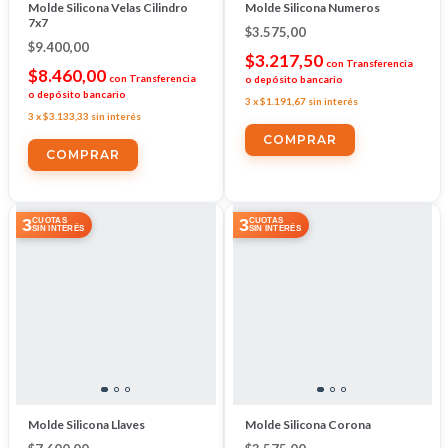
Molde Silicona Velas Cilindro
Molde Silicona Numeros
7x7
$3.575,00
$9.400,00
$3.217,50
con
Transferencia
$8.460,00
con
Transferencia
o depósito bancario
o depósito bancario
3
x
$1.191,67
sin interés
3
x
$3.133,33
sin interés
3
3
CUOTAS
CUOTAS
SIN INTERÉS
SIN INTERÉS
Molde Silicona Llaves
Molde Silicona Corona