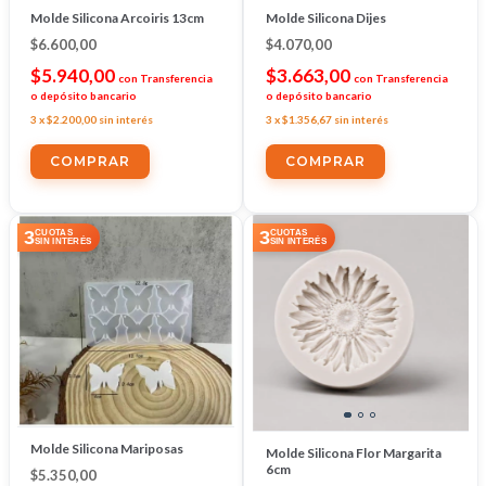
Molde Silicona Arcoiris 13cm
Molde Silicona Dijes
$6.600,00
$4.070,00
$5.940,00
$3.663,00
con
Transferencia
con
Transferencia
o depósito bancario
o depósito bancario
3
x
$2.200,00
sin interés
3
x
$1.356,67
sin interés
3
3
CUOTAS
CUOTAS
SIN INTERÉS
SIN INTERÉS
Molde Silicona Mariposas
Molde Silicona Flor Margarita
6cm
$5.350,00