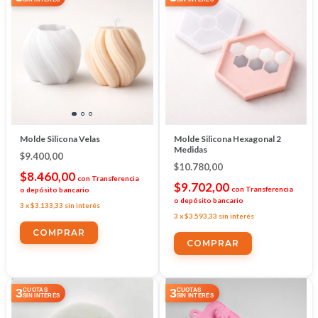
Molde Silicona Velas
Molde Silicona Hexagonal 2
Medidas
$9.400,00
$10.780,00
$8.460,00
con
Transferencia
$9.702,00
con
Transferencia
o depósito bancario
o depósito bancario
3
x
$3.133,33
sin interés
3
x
$3.593,33
sin interés
3
3
CUOTAS
CUOTAS
SIN INTERÉS
SIN INTERÉS