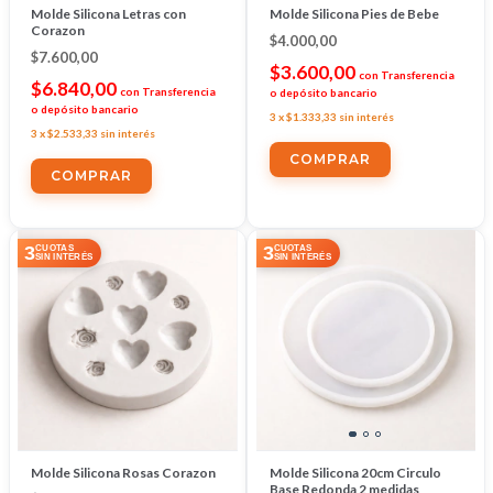
Molde Silicona Letras con
Molde Silicona Pies de Bebe
Corazon
$4.000,00
$7.600,00
$3.600,00
con
Transferencia
$6.840,00
con
Transferencia
o depósito bancario
o depósito bancario
3
x
$1.333,33
sin interés
3
x
$2.533,33
sin interés
3
3
CUOTAS
CUOTAS
SIN INTERÉS
SIN INTERÉS
Molde Silicona Rosas Corazon
Molde Silicona 20cm Circulo
Base Redonda 2 medidas