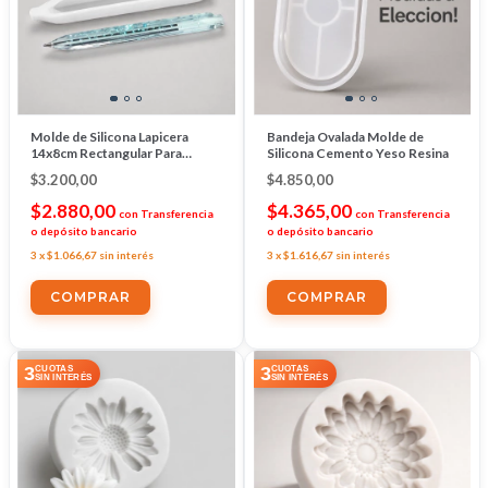
Molde de Silicona Lapicera
Bandeja Ovalada Molde de
14x8cm Rectangular Para
Silicona Cemento Yeso Resina
Resina
$3.200,00
$4.850,00
$2.880,00
$4.365,00
con
Transferencia
con
Transferencia
o depósito bancario
o depósito bancario
3
x
$1.066,67
sin interés
3
x
$1.616,67
sin interés
COMPRAR
3
3
CUOTAS
CUOTAS
SIN INTERÉS
SIN INTERÉS