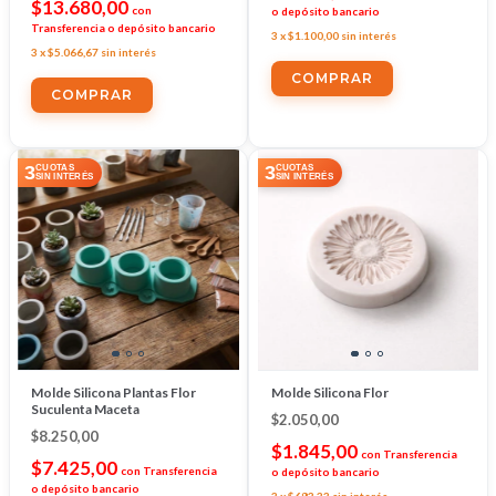
$13.680,00
con
o depósito bancario
Transferencia o depósito bancario
3
x
$1.100,00
sin interés
3
x
$5.066,67
sin interés
3
3
CUOTAS
CUOTAS
SIN INTERÉS
SIN INTERÉS
Molde Silicona Plantas Flor
Molde Silicona Flor
Suculenta Maceta
$2.050,00
$8.250,00
$1.845,00
con
Transferencia
$7.425,00
con
Transferencia
o depósito bancario
o depósito bancario