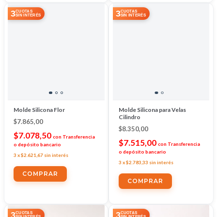
3
3
CUOTAS
CUOTAS
SIN INTERÉS
SIN INTERÉS
Molde Silicona Flor
Molde Silicona para Velas
Cilindro
$7.865,00
$8.350,00
$7.078,50
con
Transferencia
$7.515,00
con
Transferencia
o depósito bancario
o depósito bancario
3
x
$2.621,67
sin interés
3
x
$2.783,33
sin interés
3
3
CUOTAS
CUOTAS
SIN INTERÉS
SIN INTERÉS