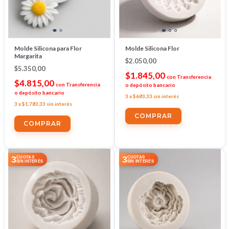
Molde Silicona para Flor
Molde Silicona Flor
Margarita
$2.050,00
$5.350,00
$1.845,00
con
Transferencia
$4.815,00
con
Transferencia
o depósito bancario
o depósito bancario
3
x
$683,33
sin interés
3
x
$1.783,33
sin interés
3
3
CUOTAS
CUOTAS
SIN INTERÉS
SIN INTERÉS