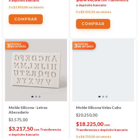
con
Transferencia
o depósito bancario
o depósito bancario
3
x
$1.950,00
sin interés
3
x
$2.533,33
sin interés
3
3
CUOTAS
CUOTAS
SIN INTERÉS
SIN INTERÉS
Molde Silicona - Letras
Molde Silicona Velas Cubo
Abecedario
$20.250,00
$3.575,00
$18.225,00
con
$3.217,50
con
Transferencia
Transferencia o depósito bancario
o depósito bancario
3
x
$6.750,00
sin interés