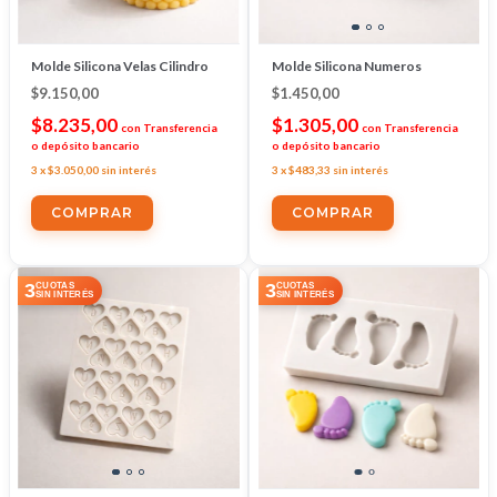
Molde Silicona Velas Cilindro
Molde Silicona Numeros
$9.150,00
$1.450,00
$8.235,00
$1.305,00
con
Transferencia
con
Transferencia
o depósito bancario
o depósito bancario
3
x
$3.050,00
sin interés
3
x
$483,33
sin interés
3
3
CUOTAS
CUOTAS
SIN INTERÉS
SIN INTERÉS