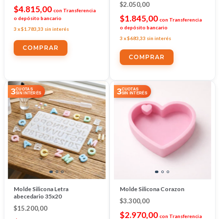
$2.050,00
$4.815,00
con
Transferencia
$1.845,00
o depósito bancario
con
Transferencia
o depósito bancario
3
x
$1.783,33
sin interés
3
x
$683,33
sin interés
3
3
CUOTAS
CUOTAS
SIN INTERÉS
SIN INTERÉS
Molde Silicona Letra
Molde Silicona Corazon
abecedario 35x20
$3.300,00
$15.200,00
$2.970,00
con
Transferencia