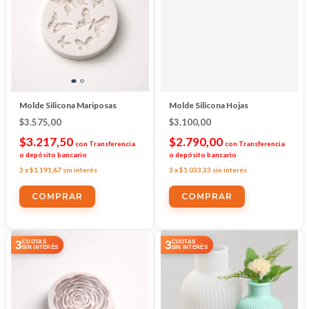
Molde Silicona Mariposas
Molde Silicona Hojas
$3.575,00
$3.100,00
$3.217,50
$2.790,00
con
Transferencia
con
Transferencia
o depósito bancario
o depósito bancario
3
x
$1.191,67
sin interés
3
x
$1.033,33
sin interés
3
3
CUOTAS
CUOTAS
SIN INTERÉS
SIN INTERÉS