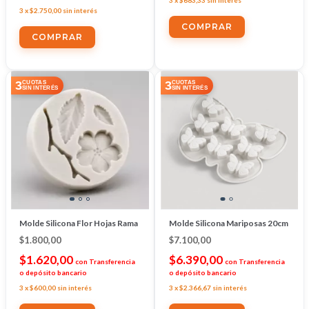
3
x
$683,33
sin interés
3
x
$2.750,00
sin interés
3
3
CUOTAS
CUOTAS
SIN INTERÉS
SIN INTERÉS
Molde Silicona Flor Hojas Rama
Molde Silicona Mariposas 20cm
$1.800,00
$7.100,00
$1.620,00
$6.390,00
con
Transferencia
con
Transferencia
o depósito bancario
o depósito bancario
3
x
$600,00
sin interés
3
x
$2.366,67
sin interés