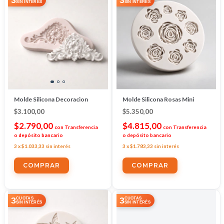
SIN INTERÉS
SIN INTERÉS
Molde Silicona Decoracion
Molde Silicona Rosas Mini
$3.100,00
$5.350,00
$2.790,00
$4.815,00
con
Transferencia
con
Transferencia
o depósito bancario
o depósito bancario
3
x
$1.033,33
sin interés
3
x
$1.783,33
sin interés
3
3
CUOTAS
CUOTAS
SIN INTERÉS
SIN INTERÉS