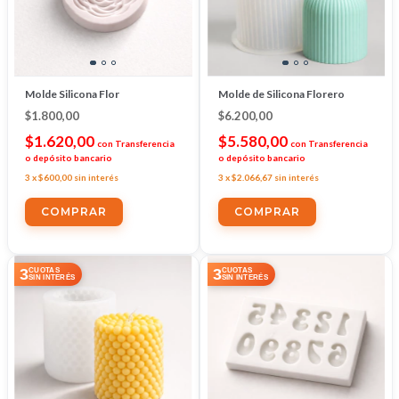
Molde Silicona Flor
Molde de Silicona Florero
$1.800,00
$6.200,00
$1.620,00
$5.580,00
con
Transferencia
con
Transferencia
o depósito bancario
o depósito bancario
3
x
$600,00
sin interés
3
x
$2.066,67
sin interés
3
3
CUOTAS
CUOTAS
SIN INTERÉS
SIN INTERÉS