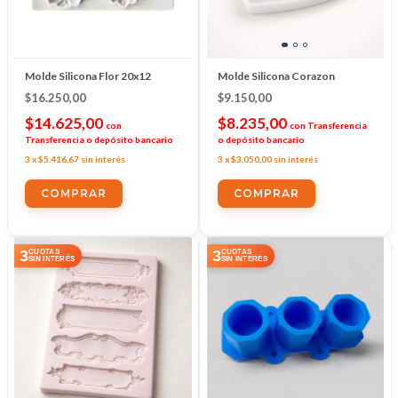
Molde Silicona Flor 20x12
Molde Silicona Corazon
$16.250,00
$9.150,00
$14.625,00
$8.235,00
con
con
Transferencia
Transferencia o depósito bancario
o depósito bancario
3
x
$5.416,67
sin interés
3
x
$3.050,00
sin interés
3
3
CUOTAS
CUOTAS
SIN INTERÉS
SIN INTERÉS