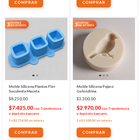
3
3
CUOTAS
CUOTAS
SIN INTERÉS
SIN INTERÉS
Molde Silicona Plantas Flor
Molde Silicona Pajaro
Suculenta Maceta
Golondrina
$8.250,00
$3.300,00
$7.425,00
$2.970,00
con
Transferencia
con
Transferencia
o depósito bancario
o depósito bancario
3
x
$2.750,00
sin interés
3
x
$1.100,00
sin interés