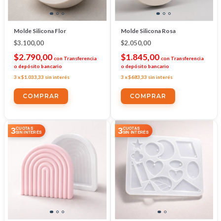
Molde Silicona Flor
Molde Silicona Rosa
$3.100,00
$2.050,00
$2.790,00
$1.845,00
con
Transferencia
con
Transferencia
o depósito bancario
o depósito bancario
3
x
$1.033,33
sin interés
3
x
$683,33
sin interés
3
3
CUOTAS
CUOTAS
SIN INTERÉS
SIN INTERÉS