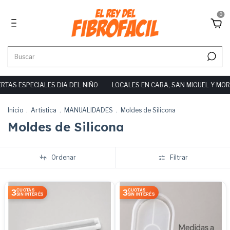
0
 DIA DEL NIÑO
LOCALES EN CABA, SAN MIGUEL Y MORÓN
10% OFF!
Inicio
.
Artística
.
MANUALIDADES
.
Moldes de Silicona
Moldes de Silicona
Ordenar
Filtrar
3
3
CUOTAS
CUOTAS
SIN INTERÉS
SIN INTERÉS