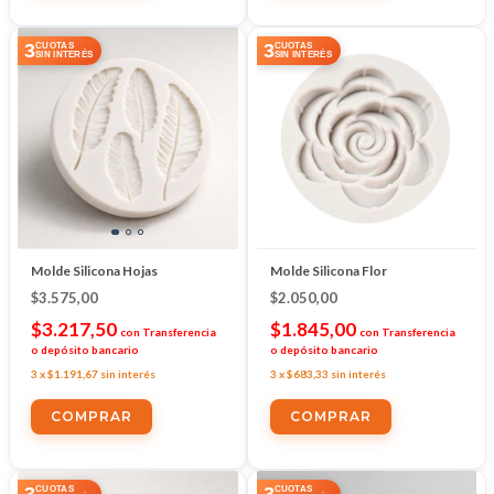
3
3
CUOTAS
CUOTAS
SIN INTERÉS
SIN INTERÉS
Molde Silicona Hojas
Molde Silicona Flor
$3.575,00
$2.050,00
$3.217,50
$1.845,00
con
Transferencia
con
Transferencia
o depósito bancario
o depósito bancario
3
x
$1.191,67
sin interés
3
x
$683,33
sin interés
3
3
CUOTAS
CUOTAS