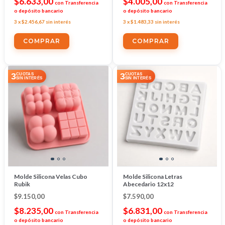
$6.633,00
$4.005,00
con
Transferencia
con
Transferencia
o depósito bancario
o depósito bancario
3
x
$2.456,67
sin interés
3
x
$1.483,33
sin interés
3
3
CUOTAS
CUOTAS
SIN INTERÉS
SIN INTERÉS
Molde Silicona Velas Cubo
Molde Silicona Letras
Rubik
Abecedario 12x12
$9.150,00
$7.590,00
$8.235,00
$6.831,00
con
Transferencia
con
Transferencia
o depósito bancario
o depósito bancario