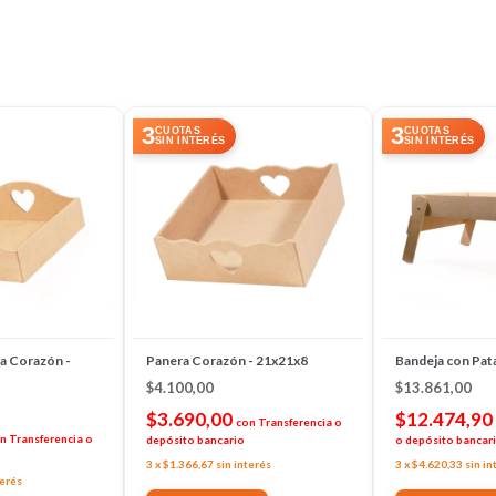
3
3
CUOTAS
CUOTAS
SIN INTERÉS
SIN INTERÉS
a Corazón -
Panera Corazón - 21x21x8
Bandeja con Pat
$4.100,00
$13.861,00
$3.690,00
$12.474,90
con
Transferencia o
n
Transferencia o
depósito bancario
o depósito bancar
3
x
$1.366,67
sin interés
3
x
$4.620,33
sin in
terés