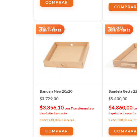
3
3
CUOTAS
CUOTAS
SIN INTERÉS
SIN INTERÉS
Bandeja Neo 20x20
Bandeja Recta 2
$3.729,00
$5.400,00
$3.356,10
$4.860,00
con
Transferencia o
co
depósito bancario
depósito bancario
3
x
$1.243,00
sin interés
3
x
$1.800,00
sin in