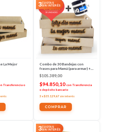
3
CUOTAS
SIN INTERÉS
se La Mejor
Combo de 30 Bandejas con
frases para Mamá (para armar) + 1
Base 200cc EQ Arte
$105.389,00
$94.850,10
on
Transferencia o
con
Transferencia
o depósito bancario
terés
3
x
$35.129,67
sin interés
3
CUOTAS
SIN INTERÉS