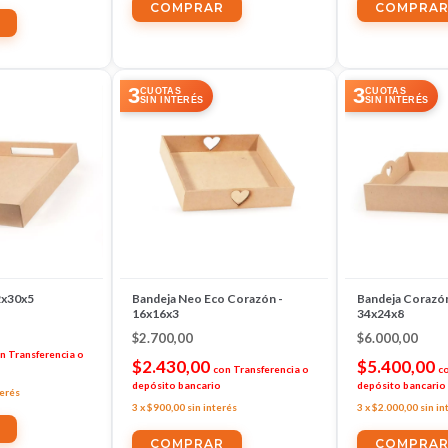
3
3
CUOTAS
CUOTAS
SIN INTERÉS
SIN INTERÉS
2x30x5
Bandeja Neo Eco Corazón -
Bandeja Corazón
16x16x3
34x24x8
$2.700,00
$6.000,00
n
Transferencia o
$2.430,00
$5.400,00
con
Transferencia o
c
depósito bancario
depósito bancario
terés
3
x
$900,00
sin interés
3
x
$2.000,00
sin in