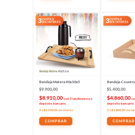
3
3
CUOTAS
CUOTAS
SIN INTERÉS
SIN INTERÉS
Bandeja Matera 40x30x5
Bandeja Country
$9.900,00
$5.400,00
$8.910,00
$4.860,00
con
Transferencia o
co
depósito bancario
depósito bancario
3
x
$3.300,00
sin interés
3
x
$1.800,00
sin in