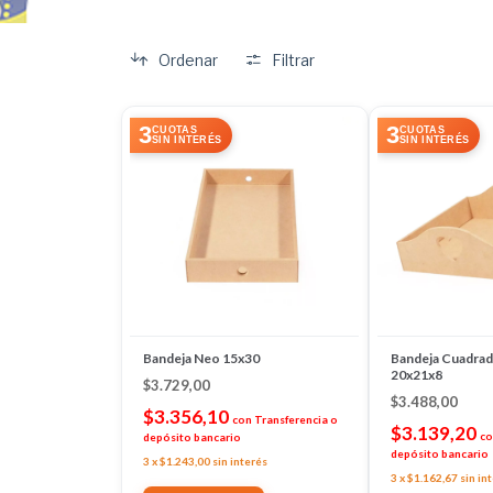
Ordenar
Filtrar
3
3
CUOTAS
CUOTAS
SIN INTERÉS
SIN INTERÉS
Bandeja Neo 15x30
Bandeja Cuadrad
20x21x8
$3.729,00
$3.488,00
$3.356,10
con
Transferencia o
$3.139,20
co
depósito bancario
depósito bancario
3
x
$1.243,00
sin interés
3
x
$1.162,67
sin in