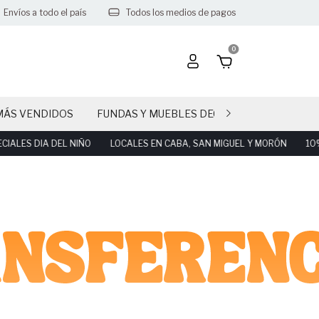
Envíos a todo el país
Todos los medios de pagos
0
MÁS VENDIDOS
FUNDAS Y MUEBLES DECO PARTY
CAND
A DEL NIÑO
LOCALES EN CABA, SAN MIGUEL Y MORÓN
10% OFF! AB