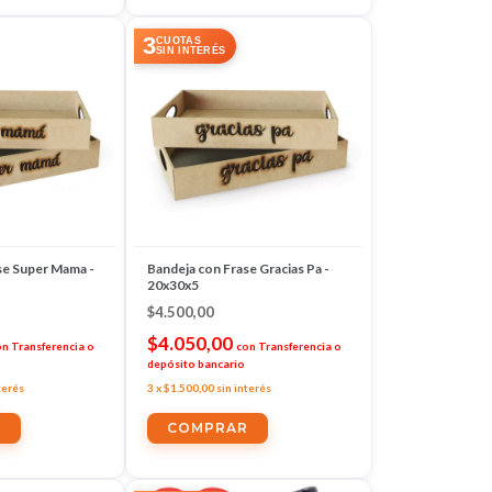
3
CUOTAS
SIN INTERÉS
se Super Mama -
Bandeja con Frase Gracias Pa -
20x30x5
$4.500,00
$4.050,00
on
Transferencia o
con
Transferencia o
depósito bancario
terés
3
x
$1.500,00
sin interés