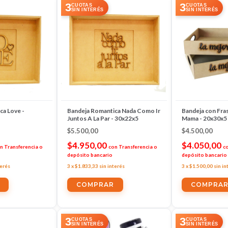
3
3
CUOTAS
CUOTAS
SIN INTERÉS
SIN INTERÉS
ca Love -
Bandeja Romantica Nada Como Ir
Bandeja con Fra
Juntos A La Par - 30x22x5
Mama - 20x30x5
$5.500,00
$4.500,00
$4.950,00
$4.050,00
n
Transferencia o
con
Transferencia o
c
depósito bancario
depósito bancario
terés
3
x
$1.833,33
sin interés
3
x
$1.500,00
sin in
3
3
CUOTAS
CUOTAS
SIN INTERÉS
SIN INTERÉS