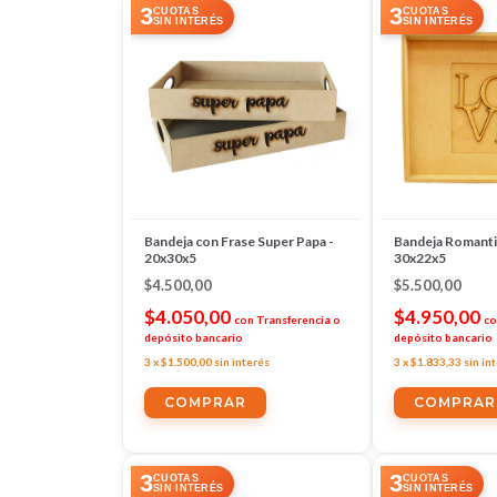
3
3
CUOTAS
CUOTAS
SIN INTERÉS
SIN INTERÉS
Bandeja con Frase Super Papa -
Bandeja Romanti
20x30x5
30x22x5
$4.500,00
$5.500,00
$4.050,00
$4.950,00
con
Transferencia o
co
depósito bancario
depósito bancario
3
x
$1.500,00
sin interés
3
x
$1.833,33
sin in
3
3
CUOTAS
CUOTAS
SIN INTERÉS
SIN INTERÉS