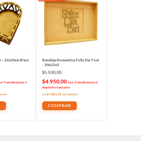
 - 22x20x6 (Para
Bandeja Romantica Feliz Dia Toxi
- 30x22x5
$5.500,00
$4.950,00
on
Transferencia o
con
Transferencia o
depósito bancario
terés
3
x
$1.833,33
sin interés