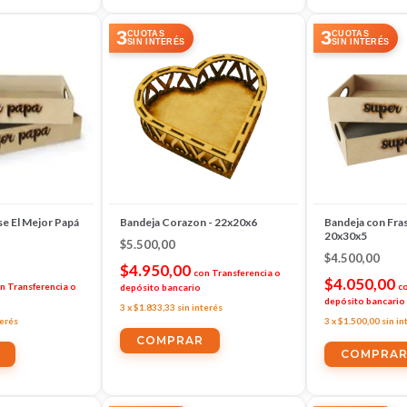
3
3
CUOTAS
CUOTAS
SIN INTERÉS
SIN INTERÉS
e El Mejor Papá
Bandeja Corazon - 22x20x6
Bandeja con Fra
20x30x5
$5.500,00
$4.500,00
$4.950,00
con
Transferencia o
$4.050,00
n
Transferencia o
c
depósito bancario
depósito bancario
3
x
$1.833,33
sin interés
terés
3
x
$1.500,00
sin in