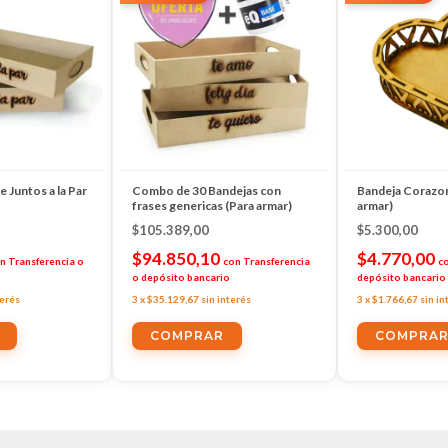
 Juntos a la Par
Combo de 30 Bandejas con
Bandeja Corazon
frases genericas (Para armar)
armar)
$105.389,00
$5.300,00
$94.850,10
$4.770,00
n
Transferencia o
con
Transferencia
c
o depósito bancario
depósito bancario
terés
3
x
$35.129,67
sin interés
3
x
$1.766,67
sin in