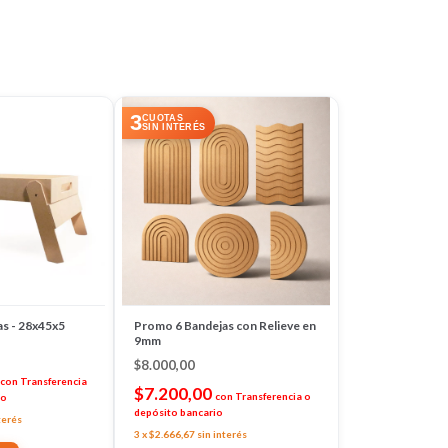
3
CUOTAS
SIN INTERÉS
as - 28x45x5
Promo 6 Bandejas con Relieve en
9mm
$8.000,00
con
Transferencia
$7.200,00
con
Transferencia o
io
depósito bancario
terés
3
x
$2.666,67
sin interés