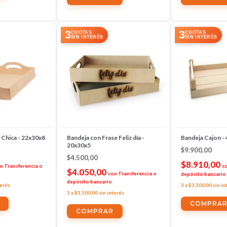
3
3
CUOTAS
CUOTAS
SIN INTERÉS
SIN INTERÉS
 Chica - 22x30x8
Bandeja con Frase Feliz día -
Bandeja Cajon -
20x30x5
$9.900,00
$4.500,00
$8.910,00
n
Transferencia o
c
$4.050,00
con
Transferencia o
depósito bancario
depósito bancario
terés
3
x
$3.300,00
sin in
3
x
$1.500,00
sin interés