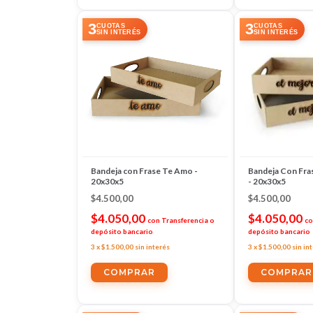
3
3
CUOTAS
CUOTAS
SIN INTERÉS
SIN INTERÉS
Bandeja con Frase Te Amo -
Bandeja Con Fras
20x30x5
- 20x30x5
$4.500,00
$4.500,00
$4.050,00
$4.050,00
con
Transferencia o
co
depósito bancario
depósito bancario
3
x
$1.500,00
sin interés
3
x
$1.500,00
sin in