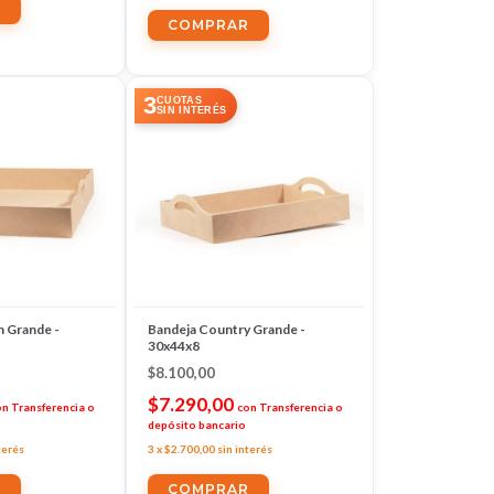
3
CUOTAS
SIN INTERÉS
 Grande -
Bandeja Country Grande -
30x44x8
$8.100,00
$7.290,00
on
Transferencia o
con
Transferencia o
depósito bancario
terés
3
x
$2.700,00
sin interés