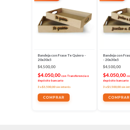
Bandeja con Frase Te Quiero -
Bandeja con Frase
20x30x5
- 20x30x5
$4.500,00
$4.500,00
$4.050,00
$4.050,00
con
Transferencia o
co
depósito bancario
depósito bancario
3
x
$1.500,00
sin interés
3
x
$1.500,00
sin in