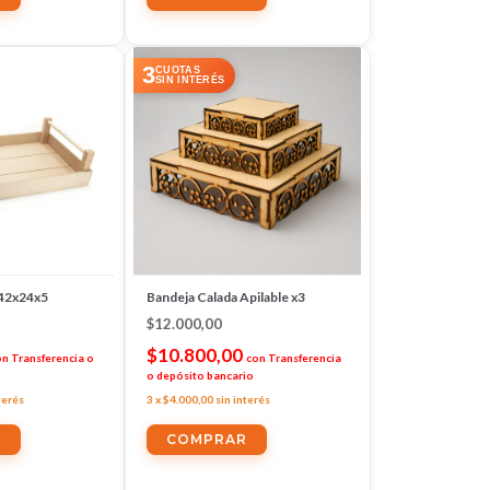
3
CUOTAS
SIN INTERÉS
 42x24x5
Bandeja Calada Apilable x3
$12.000,00
$10.800,00
on
Transferencia o
con
Transferencia
o depósito bancario
terés
3
x
$4.000,00
sin interés