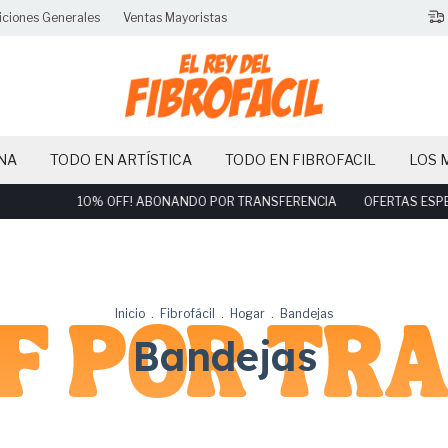
iciones Generales
Ventas Mayoristas
NA
TODO EN ARTÍSTICA
TODO EN FIBROFACIL
LOS 
10% OFF! ABONANDO POR TRANSFERENCIA
OFERTAS ESPECIALES DI
Inicio
.
Fibrofácil
.
Hogar
.
Bandejas
Bandejas