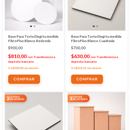
Base Para Torta Elegí tu medida
Base Para Torta Elegí tu medida
FibroPlus Blanco Redonda
FibroPlus Blanco Cuadrada
$900,00
$700,00
$810,00
$630,00
con
Transferencia o
con
Transferencia o
depósito bancario
depósito bancario
3
x
$300,00
sin interés
3
x
$233,33
sin interés
COMPRAR
COMPRAR
3
3
CUOTAS
CUOTAS
SIN INTERÉS
SIN INTERÉS