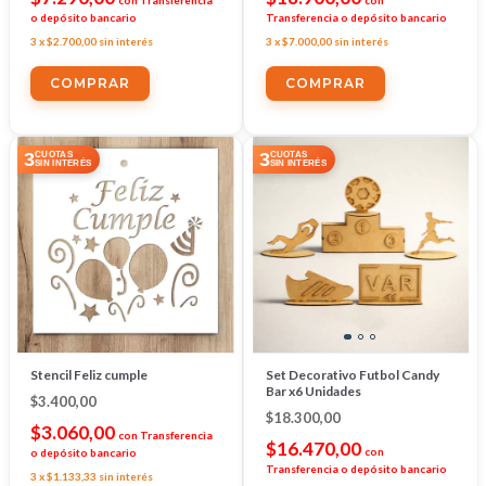
o depósito bancario
Transferencia o depósito bancario
3
x
$2.700,00
sin interés
3
x
$7.000,00
sin interés
3
3
CUOTAS
CUOTAS
SIN INTERÉS
SIN INTERÉS
Stencil Feliz cumple
Set Decorativo Futbol Candy
Bar x6 Unidades
$3.400,00
$18.300,00
$3.060,00
con
Transferencia
$16.470,00
con
o depósito bancario
Transferencia o depósito bancario
3
x
$1.133,33
sin interés