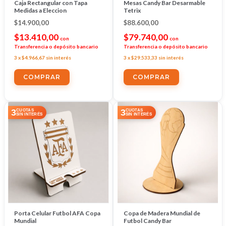
Caja Rectangular con Tapa
Mesas Candy Bar Desarmable
Medidas a Eleccion
Tetrix
$14.900,00
$88.600,00
$13.410,00
$79.740,00
con
con
Transferencia o depósito bancario
Transferencia o depósito bancario
3
x
$4.966,67
sin interés
3
x
$29.533,33
sin interés
COMPRAR
3
3
CUOTAS
CUOTAS
SIN INTERÉS
SIN INTERÉS
Porta Celular Futbol AFA Copa
Copa de Madera Mundial de
Mundial
Futbol Candy Bar