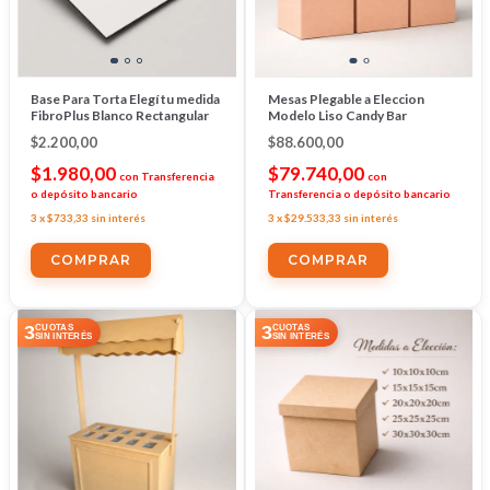
Base Para Torta Elegí tu medida
Mesas Plegable a Eleccion
FibroPlus Blanco Rectangular
Modelo Liso Candy Bar
$2.200,00
$88.600,00
$1.980,00
$79.740,00
con
Transferencia
con
o depósito bancario
Transferencia o depósito bancario
3
x
$733,33
sin interés
3
x
$29.533,33
sin interés
COMPRAR
COMPRAR
3
3
CUOTAS
CUOTAS
SIN INTERÉS
SIN INTERÉS