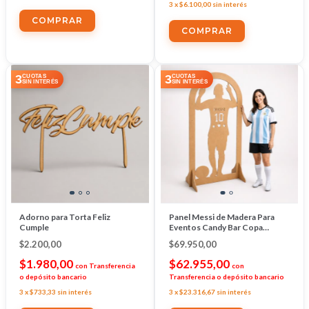
3
x
$6.100,00
sin interés
3
3
CUOTAS
CUOTAS
SIN INTERÉS
SIN INTERÉS
Adorno para Torta Feliz
Panel Messi de Madera Para
Cumple
Eventos Candy Bar Copa
Mundial Futbol
$2.200,00
$69.950,00
$1.980,00
$62.955,00
con
Transferencia
con
o depósito bancario
Transferencia o depósito bancario
3
x
$733,33
sin interés
3
x
$23.316,67
sin interés