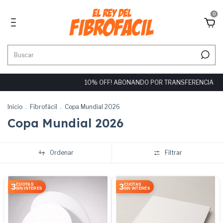
0
10% OFF! ABONANDO POR TRANSFERENCIA
OFERT
Inicio
.
Fibrofácil
.
Copa Mundial 2026
Copa Mundial 2026
Ordenar
Filtrar
3
3
CUOTAS
CUOTAS
SIN INTERÉS
SIN INTERÉS