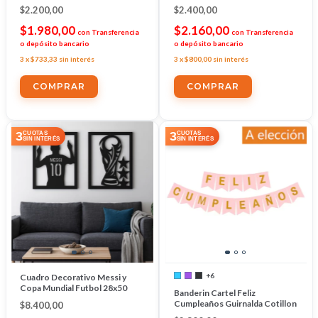
$2.200,00
$2.400,00
$1.980,00
$2.160,00
con
Transferencia
con
Transferencia
o depósito bancario
o depósito bancario
3
x
$733,33
sin interés
3
x
$800,00
sin interés
3
3
CUOTAS
CUOTAS
SIN INTERÉS
SIN INTERÉS
+6
Cuadro Decorativo Messi y
Copa Mundial Futbol 28x50
Banderin Cartel Feliz
Cumpleaños Guirnalda Cotillon
$8.400,00