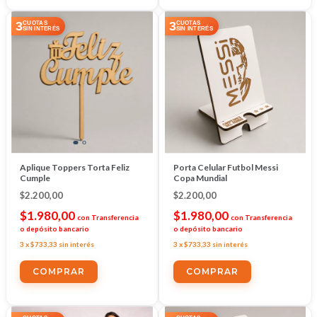
3
3
CUOTAS
CUOTAS
SIN INTERÉS
SIN INTERÉS
Aplique Toppers Torta Feliz
Porta Celular Futbol Messi
Cumple
Copa Mundial
$2.200,00
$2.200,00
$1.980,00
$1.980,00
con
Transferencia
con
Transferencia
o depósito bancario
o depósito bancario
3
x
$733,33
sin interés
3
x
$733,33
sin interés