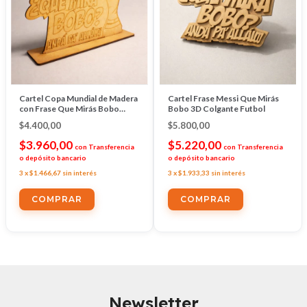
Cartel Copa Mundial de Madera
Cartel Frase Messi Que Mirás
con Frase Que Mirás Bobo
Bobo 3D Colgante Futbol
Futbol Messi
$4.400,00
$5.800,00
$3.960,00
$5.220,00
con
Transferencia
con
Transferencia
o depósito bancario
o depósito bancario
3
x
$1.466,67
sin interés
3
x
$1.933,33
sin interés
Newsletter