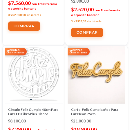
$2.800,00
$7.560,00
con
Transferencia
$2.520,00
o depósito bancario
con
Transferencia
3
x
$2.800,00
sin interés
o depósito bancario
3
x
$933,33
sin interés
COMPRAR
COMPRAR
3
3
CUOTAS
CUOTAS
SIN INTERÉS
SIN INTERÉS
Circulo Feliz Cumple 40cm Para
Cartel Feliz Cumpleaños Para
Luz LED FibroPlus Blanco
Luz Neon 75cm
$8.100,00
$21.000,00
$7.290,00
$18.900,00
con
Transferencia
con