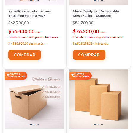
Panel Ruleta de la Fortuna
Mesa Candy Bar Desarmable
150cm en madera MDF
Mesa Futbol 100x80cm
$62.700,00
$84.700,00
$56.430,00
$76.230,00
con
con
Transferencia o depósito bancario
Transferencia o depósito bancario
3
x
$20.900,00
sin interés
3
x
$28.233,33
sin interés
3
3
CUOTAS
CUOTAS
SIN INTERÉS
SIN INTERÉS