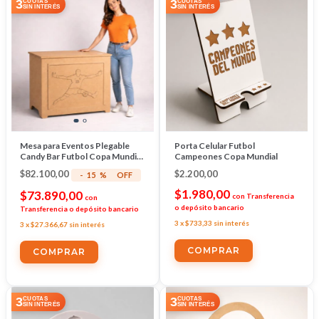
3
3
CUOTAS
CUOTAS
SIN INTERÉS
SIN INTERÉS
Mesa para Eventos Plegable
Porta Celular Futbol
Candy Bar Futbol Copa Mundial
Campeones Copa Mundial
Snack Bar
$82.100,00
$2.200,00
-
15
%
OFF
$1.980,00
$73.890,00
con
Transferencia
con
o depósito bancario
Transferencia o depósito bancario
3
x
$733,33
sin interés
3
x
$27.366,67
sin interés
3
3
CUOTAS
CUOTAS
SIN INTERÉS
SIN INTERÉS