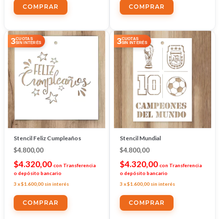
3
3
CUOTAS
CUOTAS
SIN INTERÉS
SIN INTERÉS
Stencil Feliz Cumpleaños
Stencil Mundial
$4.800,00
$4.800,00
$4.320,00
$4.320,00
con
Transferencia
con
Transferencia
o depósito bancario
o depósito bancario
3
x
$1.600,00
sin interés
3
x
$1.600,00
sin interés