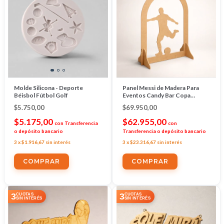
Molde Silicona - Deporte
Panel Messi de Madera Para
Béisbol Fútbol Golf
Eventos Candy Bar Copa
Mundial Futbol
$5.750,00
$69.950,00
$5.175,00
$62.955,00
con
Transferencia
con
o depósito bancario
Transferencia o depósito bancario
3
x
$1.916,67
sin interés
3
x
$23.316,67
sin interés
3
3
CUOTAS
CUOTAS
SIN INTERÉS
SIN INTERÉS