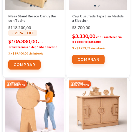
Mesa Stand Kiosco Candy Bar
Caja Cuadrada Tapa Lisa Medida
con Techo
a Eleccion!
$118.200,00
$3.700,00
-
20
%
OFF
$3.330,00
con
Transferencia
$106.380,00
o depósito bancario
con
Transferencia o depósito bancario
3
x
$1.233,33
sin interés
3
x
$39.400,00
sin interés
COMPRAR
COMPRAR
3
3
CUOTAS
CUOTAS
SIN INTERÉS
SIN INTERÉS