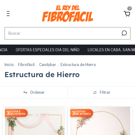
0
CIA
OFERTAS ESPECIALES DIA DEL NIÑO
LOCALES EN CABA, SAN MI
Inicio
.
Fibrofácil
.
Candybar
.
Estructura de Hierro
Estructura de Hierro
Ordenar
Filtrar
3
3
CUOTAS
CUOTAS
SIN INTERÉS
SIN INTERÉS