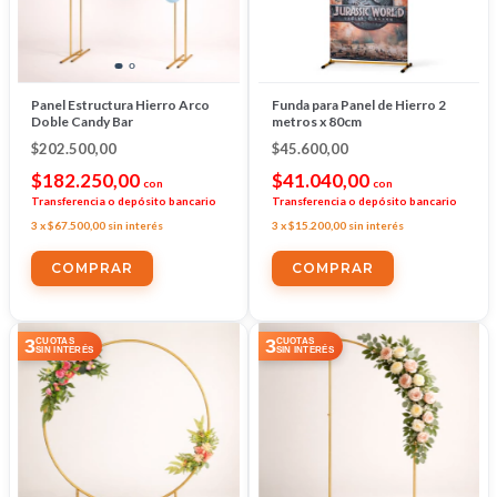
Panel Estructura Hierro Arco
Funda para Panel de Hierro 2
Doble Candy Bar
metros x 80cm
$202.500,00
$45.600,00
$182.250,00
$41.040,00
con
con
Transferencia o depósito bancario
Transferencia o depósito bancario
3
x
$67.500,00
sin interés
3
x
$15.200,00
sin interés
3
3
CUOTAS
CUOTAS
SIN INTERÉS
SIN INTERÉS