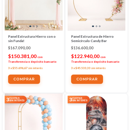
Panel Estructura Hierro con o
Panel Estructura de Hierro
sin Funda!
Semicírculo Candy Bar
$167.090,00
$136.600,00
$150.381,00
$122.940,00
con
con
Transferencia o depósito bancario
Transferencia o depósito bancario
3
x
$55.696,67
sin interés
3
x
$45.533,33
sin interés
COMPRAR
3
3
CUOTAS
CUOTAS
SIN INTERÉS
SIN INTERÉS