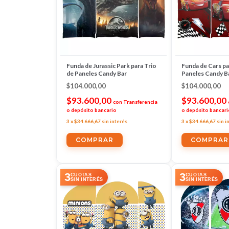
Funda de Jurassic Park para Trio
Funda de Cars pa
de Paneles Candy Bar
Paneles Candy B
$104.000,00
$104.000,00
$93.600,00
$93.600,00
con
Transferencia
o depósito bancario
o depósito bancari
3
x
$34.666,67
sin interés
3
x
$34.666,67
sin i
3
3
CUOTAS
CUOTAS
SIN INTERÉS
SIN INTERÉS