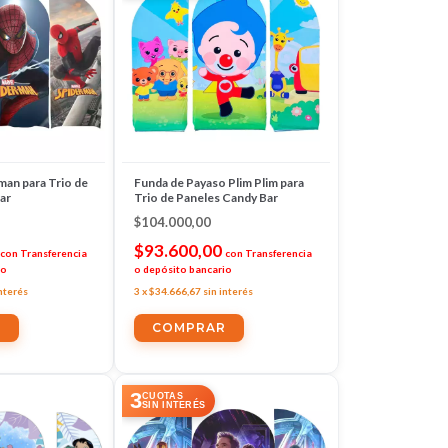
man para Trio de
Funda de Payaso Plim Plim para
ar
Trio de Paneles Candy Bar
$104.000,00
$93.600,00
con
Transferencia
con
Transferencia
io
o depósito bancario
interés
3
x
$34.666,67
sin interés
3
CUOTAS
SIN INTERÉS