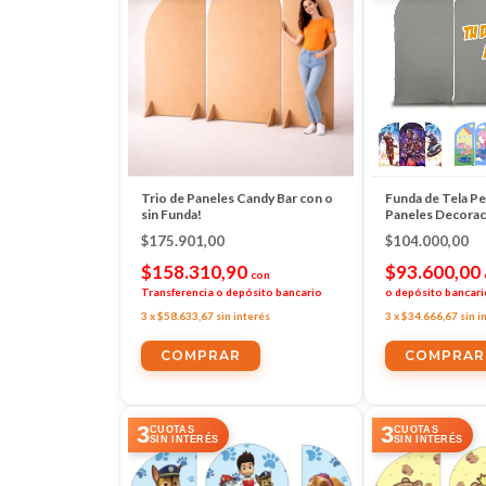
Trio de Paneles Candy Bar con o
Funda de Tela Pe
sin Funda!
Paneles Decorac
$175.901,00
$104.000,00
$158.310,90
$93.600,00
con
Transferencia o depósito bancario
o depósito bancari
3
x
$58.633,67
sin interés
3
x
$34.666,67
sin i
COMPRAR
3
3
CUOTAS
CUOTAS
SIN INTERÉS
SIN INTERÉS