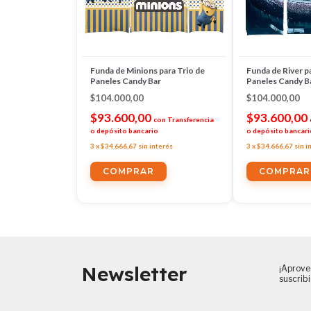
Funda de Minions para Trio de
Funda de River p
Paneles Candy Bar
Paneles Candy B
$104.000,00
$104.000,00
$93.600,00
$93.600,00
con
Transferencia
o depósito bancario
o depósito bancari
3
x
$34.666,67
sin interés
3
x
$34.666,67
sin i
Newsletter
¡Aprove
suscrib