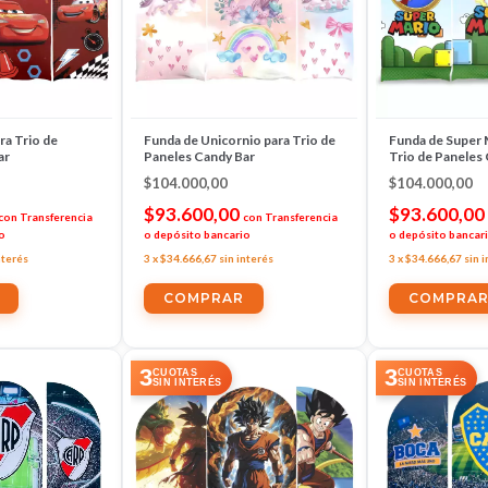
ra Trio de
Funda de Unicornio para Trio de
Funda de Super 
ar
Paneles Candy Bar
Trio de Paneles
$104.000,00
$104.000,00
$93.600,00
$93.600,00
con
Transferencia
con
Transferencia
o
o depósito bancario
o depósito bancar
nterés
3
x
$34.666,67
sin interés
3
x
$34.666,67
sin 
3
3
CUOTAS
CUOTAS
SIN INTERÉS
SIN INTERÉS