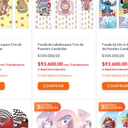
a para Trio de
Funda de Labubu para Trio de
Funda de Lilo & S
ar
Paneles Candy Bar
de Paneles Cand
$104.000,00
$104.000,00
$93.600,00
$93.600,00
con
Transferencia
con
Transferencia
o
o depósito bancario
o depósito bancar
nterés
3
x
$34.666,67
sin interés
3
x
$34.666,67
sin 
3
3
CUOTAS
CUOTAS
SIN INTERÉS
SIN INTERÉS