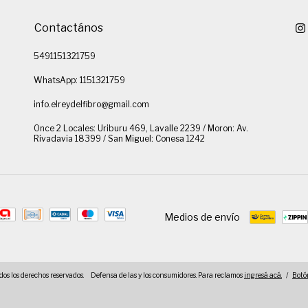
Contactános
5491151321759
WhatsApp: 1151321759
info.elreydelfibro@gmail.com
Once 2 Locales: Uriburu 469, Lavalle 2239 / Moron: Av.
Rivadavia 18399 / San Miguel: Conesa 1242
Medios de envío
dos los derechos reservados.
Defensa de las y los consumidores. Para reclamos
ingresá acá.
/
Botó