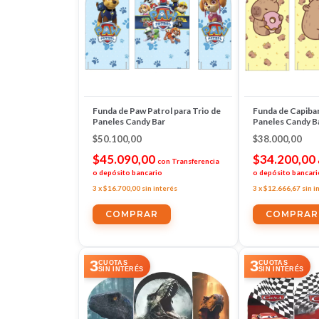
Funda de Paw Patrol para Trio de
Funda de Capibar
Paneles Candy Bar
Paneles Candy B
$50.100,00
$38.000,00
$45.090,00
$34.200,00
con
Transferencia
o depósito bancario
o depósito bancari
3
x
$16.700,00
sin interés
3
x
$12.666,67
sin i
3
3
CUOTAS
CUOTAS
SIN INTERÉS
SIN INTERÉS