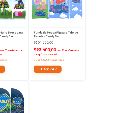
Mario Bross para
Funda de Peppa Pig para Trio de
 Candy Bar
Paneles Candy Bar
$104.000,00
$93.600,00
con
Transferencia
con
Transferencia
io
o depósito bancario
interés
3
x
$34.666,67
sin interés