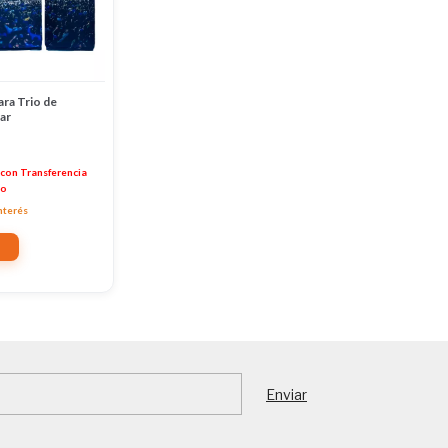
ara Trio de
ar
con
Transferencia
io
interés