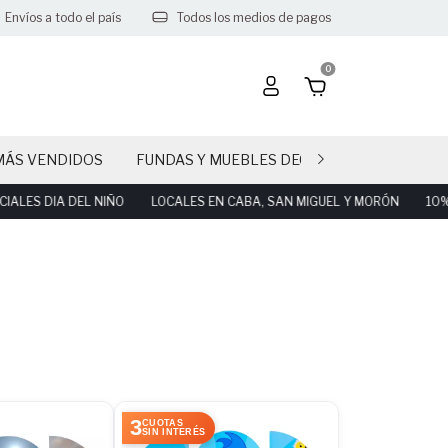
Envíos a todo el país
Todos los medios de pagos
0
MÁS VENDIDOS
FUNDAS Y MUEBLES DECO PARTY
CAND
S DIA DEL NIÑO
LOCALES EN CABA, SAN MIGUEL Y MORÓN
10% OFF
3
CUOTAS
SIN INTERÉS