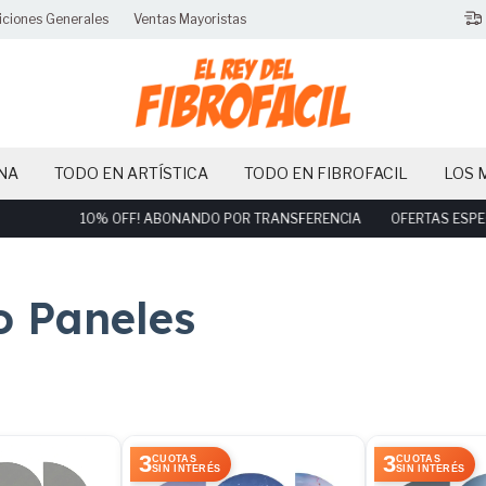
iciones Generales
Ventas Mayoristas
NA
TODO EN ARTÍSTICA
TODO EN FIBROFACIL
LOS 
10% OFF! ABONANDO POR TRANSFERENCIA
OFERTAS ESPECIALE
o Paneles
3
3
CUOTAS
CUOTAS
SIN INTERÉS
SIN INTERÉS