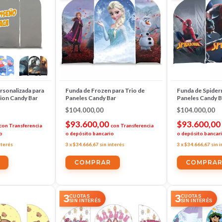
rsonalizada para
Funda de Frozen para Trio de
Funda de Spider
ion Candy Bar
Paneles Candy Bar
Paneles Candy B
$104.000,00
$104.000,00
$93.600,00
$93.600,00
con
Transferencia
con
Transferencia
o
o depósito bancario
o depósito bancar
nterés
3
x
$34.666,67
sin interés
3
x
$34.666,67
sin 
3
3
CUOTAS
CUOTAS
SIN INTERÉS
SIN INTERÉS