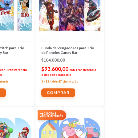
titch para Trio
Funda de Vengadores para Trio
y Bar
de Paneles Candy Bar
$104.000,00
$93.600,00
con
Transferencia
con
Transferencia
io
o depósito bancario
interés
3
x
$34.666,67
sin interés
3
CUOTAS
SIN INTERÉS