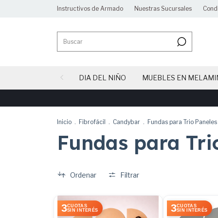
Instructivos de Armado
Nuestras Sucursales
Cond
DIA DEL NIÑO
MUEBLES EN MELAMI
Inicio
.
Fibrofácil
.
Candybar
.
Fundas para Trio Paneles
Fundas para Tri
Ordenar
Filtrar
3
3
CUOTAS
CUOTAS
SIN INTERÉS
SIN INTERÉS