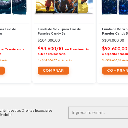
ara Trio de
Funda de Goku para Trio de
Funda de Boca p
ar
Paneles Candy Bar
Paneles Candy B
$104.000,00
$104.000,00
$93.600,00
$93.600,00
con
Transferencia
con
Transferencia
o
o depósito bancario
o depósito bancar
nterés
3
x
$34.666,67
sin interés
3
x
$34.666,67
sin 
chá nuestras Ofertas Especiales
iéndote!