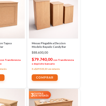
on Tapa a
Mesas Plegable a Eleccion
Bar
Modelo Rayado Candy Bar
$88.600,00
$79.740,00
con
Transferencia
con
Transferencia
io
o depósito bancario
interés
3
x
$29.533,33
sin interés
R
COMPRAR
3
CUOTAS
SIN INTERÉS