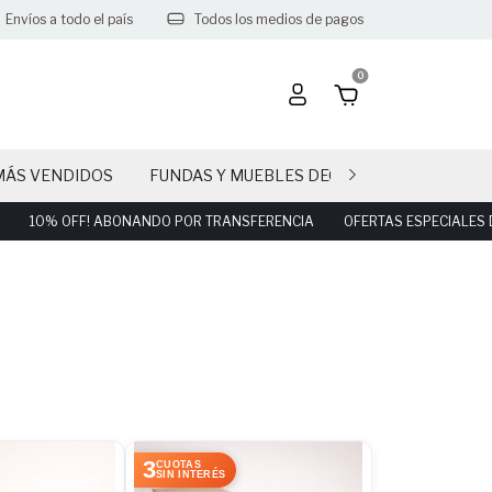
Envíos a todo el país
Todos los medios de pagos
0
MÁS VENDIDOS
FUNDAS Y MUEBLES DECO PARTY
CAND
 ABONANDO POR TRANSFERENCIA
OFERTAS ESPECIALES DIA DEL NIÑO
3
CUOTAS
SIN INTERÉS