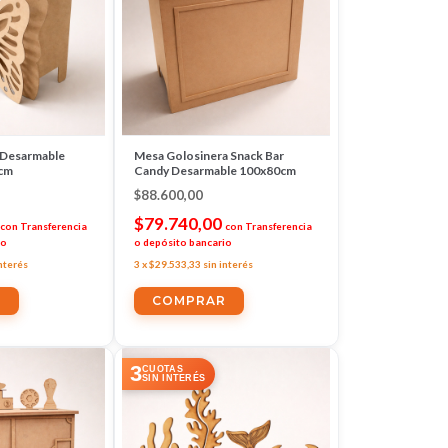
 Desarmable
Mesa Golosinera Snack Bar
cm
Candy Desarmable 100x80cm
$88.600,00
$79.740,00
con
Transferencia
con
Transferencia
io
o depósito bancario
interés
3
x
$29.533,33
sin interés
3
CUOTAS
SIN INTERÉS