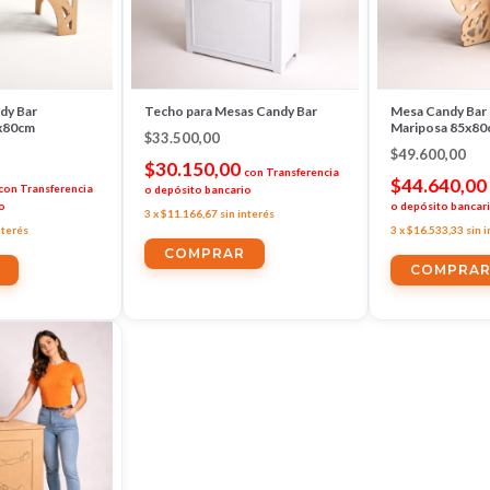
dy Bar
Techo para Mesas Candy Bar
Mesa Candy Bar
x80cm
Mariposa 85x80
$33.500,00
$49.600,00
$30.150,00
con
Transferencia
$44.640,00
con
Transferencia
o depósito bancario
o
o depósito bancar
3
x
$11.166,67
sin interés
nterés
3
x
$16.533,33
sin 