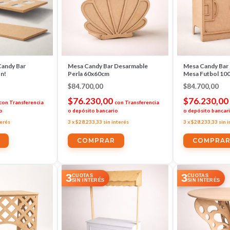
Candy Bar
Mesa Candy Bar Desarmable
Mesa Candy Bar
on!
Perla 60x60cm
Mesa Futbol 10
$84.700,00
$84.700,00
$76.230,00
$76.230,00
con
Transferencia
con
Transferencia
o
o depósito bancario
o depósito bancar
terés
3
x
$28.233,33
sin interés
3
x
$28.233,33
sin 
3
3
CUOTAS
CUOTAS
SIN INTERÉS
SIN INTERÉS