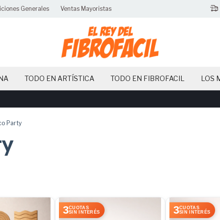
iciones Generales
Ventas Mayoristas
NA
TODO EN ARTÍSTICA
TODO EN FIBROFACIL
LOS 
10% OFF!
o Party
ty
3
3
CUOTAS
CUOTAS
SIN INTERÉS
SIN INTERÉS