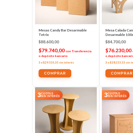
Mesas Candy Bar Desarmable
Mesa Calada Can
Tetrix
Desarmable 100
$88.600,00
$84.700,00
$79.740,00
$76.230,00
con
Transferencia
o depósito bancario
o depósito bancari
3
x
$29.533,33
sin interés
3
x
$28.233,33
sin i
3
3
CUOTAS
CUOTAS
SIN INTERÉS
SIN INTERÉS