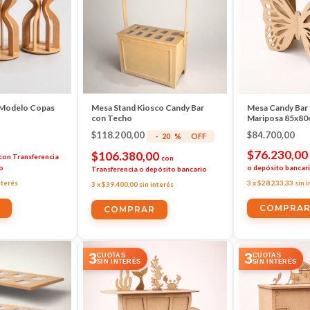
 Modelo Copas
Mesa Stand Kiosco Candy Bar
Mesa Candy Bar
con Techo
Mariposa 85x80
$118.200,00
$84.700,00
-
20
%
OFF
$76.230,00
$106.380,00
con
Transferencia
con
o
o depósito bancar
Transferencia o depósito bancario
nterés
3
x
$28.233,33
sin 
3
x
$39.400,00
sin interés
COMPRAR
3
3
CUOTAS
CUOTAS
SIN INTERÉS
SIN INTERÉS