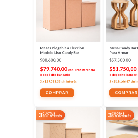
Mesas Plegable a Eleccion
Mesa Candy Bar
Modelo Liso Candy Bar
Para Armar
$88.600,00
$57.500,00
$79.740,00
$51.750,00
con
Transferencia
o depósito bancario
o depósito bancari
3
x
$29.533,33
sin interés
3
x
$19.166,67
sin i
COMPRAR
COMPRAR
3
3
CUOTAS
CUOTAS
SIN INTERÉS
SIN INTERÉS