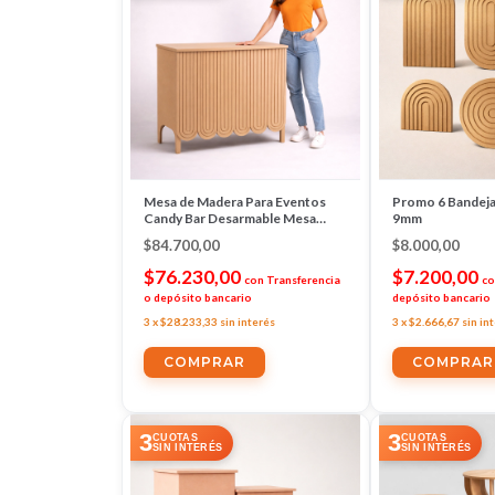
Mesa de Madera Para Eventos
Promo 6 Bandeja
Candy Bar Desarmable Mesa
9mm
Arcoiris
$84.700,00
$8.000,00
$76.230,00
$7.200,00
con
Transferencia
co
o depósito bancario
depósito bancario
3
x
$28.233,33
sin interés
3
x
$2.666,67
sin in
3
3
CUOTAS
CUOTAS
SIN INTERÉS
SIN INTERÉS