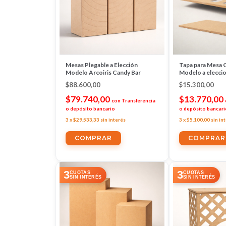
Mesas Plegable a Elección
Tapa para Mesa 
Modelo Arcoiris Candy Bar
Modelo a elecci
$88.600,00
$15.300,00
$79.740,00
$13.770,00
con
Transferencia
o depósito bancario
o depósito bancari
3
x
$29.533,33
sin interés
3
x
$5.100,00
sin in
COMPRAR
COMPRAR
3
3
CUOTAS
CUOTAS
SIN INTERÉS
SIN INTERÉS