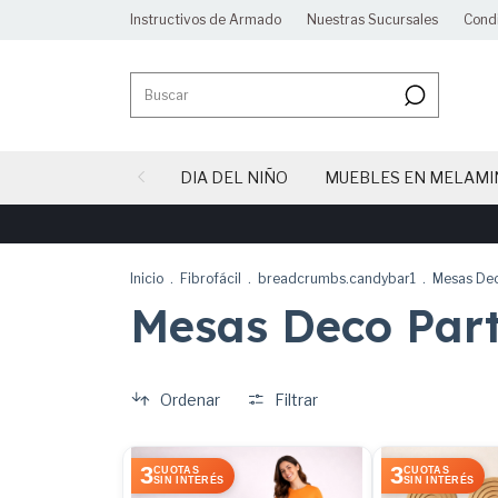
Instructivos de Armado
Nuestras Sucursales
Cond
DIA DEL NIÑO
MUEBLES EN MELAMI
Inicio
.
Fibrofácil
.
breadcrumbs.candybar1
.
Mesas Dec
Mesas Deco Par
Ordenar
Filtrar
3
3
CUOTAS
CUOTAS
SIN INTERÉS
SIN INTERÉS