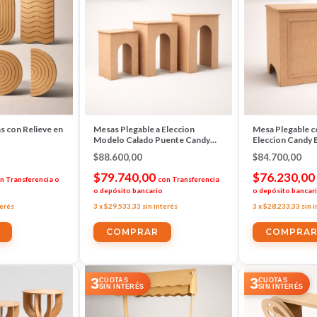
s con Relieve en
Mesas Plegable a Eleccion
Mesa Plegable c
Modelo Calado Puente Candy
Eleccion Candy 
Bar
$88.600,00
$84.700,00
$79.740,00
$76.230,00
n
Transferencia o
con
Transferencia
o depósito bancario
o depósito bancar
terés
3
x
$29.533,33
sin interés
3
x
$28.233,33
sin 
COMPRAR
COMPRA
3
3
CUOTAS
CUOTAS
SIN INTERÉS
SIN INTERÉS