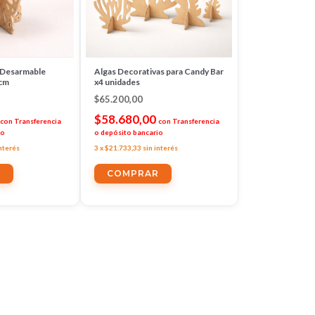
 Desarmable
Algas Decorativas para Candy Bar
cm
x4 unidades
$65.200,00
$58.680,00
con
Transferencia
con
Transferencia
io
o depósito bancario
interés
3
x
$21.733,33
sin interés