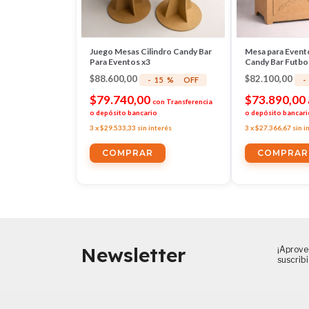
Juego Mesas Cilindro Candy Bar
Mesa para Event
Para Eventos x3
Candy Bar Futbo
Snack Bar
$88.600,00
$82.100,00
-
15
%
OFF
-
$79.740,00
$73.890,00
con
Transferencia
o depósito bancario
o depósito bancari
3
x
$29.533,33
sin interés
3
x
$27.366,67
sin i
COMPRAR
Newsletter
¡Aprove
suscrib