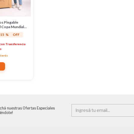
os Plegable
l Copa Mundial
15
%
OFF
con
Transferencia
o
nterés
chá nuestras Ofertas Especiales
iéndote!