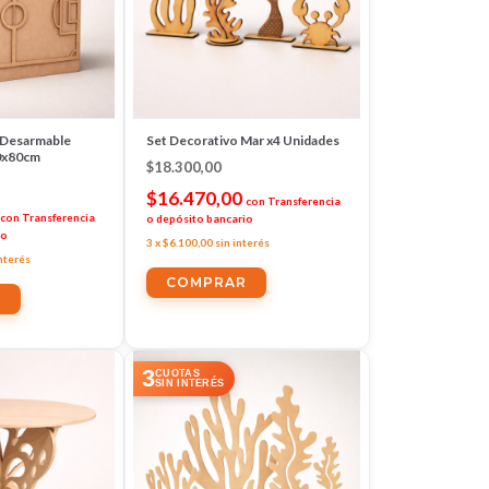
 Desarmable
Set Decorativo Mar x4 Unidades
0x80cm
$18.300,00
$16.470,00
con
Transferencia
con
Transferencia
o depósito bancario
io
3
x
$6.100,00
sin interés
interés
3
CUOTAS
SIN INTERÉS