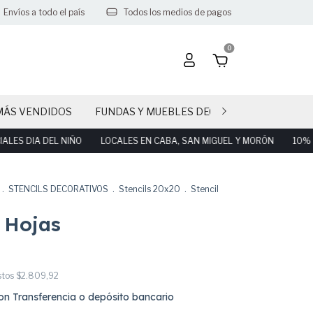
Envíos a todo el país
Todos los medios de pagos
0
MÁS VENDIDOS
FUNDAS Y MUEBLES DECO PARTY
CAND
DIA DEL NIÑO
LOCALES EN CABA, SAN MIGUEL Y MORÓN
10% OFF!
.
STENCILS DECORATIVOS
.
Stencils 20x20
.
Stencil
l Hojas
0
stos
$2.809,92
on
Transferencia o depósito bancario