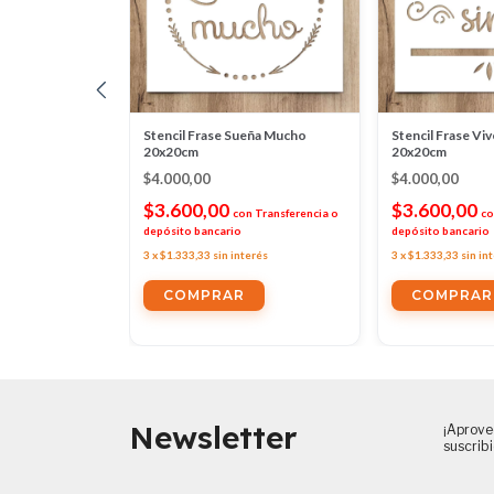
mor 20x20cm
Stencil Frase Sueña Mucho
Stencil Frase Viv
20x20cm
20x20cm
$4.000,00
$4.000,00
n
Transferencia o
$3.600,00
$3.600,00
con
Transferencia o
co
depósito bancario
depósito bancario
erés
3
x
$1.333,33
sin interés
3
x
$1.333,33
sin in
Newsletter
¡Aprove
suscrib