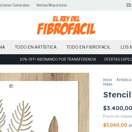
iciones Generales
Ventas Mayoristas
NA
TODO EN ARTÍSTICA
TODO EN FIBROFACIL
LOS 
10% OFF! ABONANDO POR TRANSFERENCIA
OFERTAS ESPECIALES 
Inicio
.
Artística
Hojas
Stenci
$3.400,0
Precio sin impue
$3.060,00
c