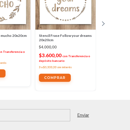
ie mucho 20x20cm
Stencil Frase Follow your dreams
Stencil Estrell
20x20cm
$4.000,00
$4.000,00
$3.600,00
on
Transferencia o
c
$3.600,00
con
Transferencia o
depósito bancario
depósito bancario
terés
3
x
$1.333,33
sin i
3
x
$1.333,33
sin interés