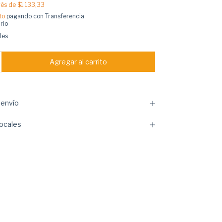
erés de
$1.133,33
to
pagando con Transferencia
rio
les
envío
ocales