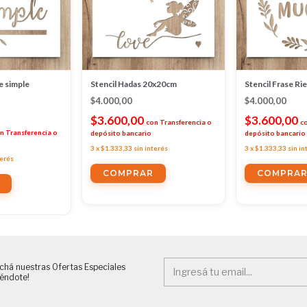
e simple
Stencil Hadas 20x20cm
Stencil Frase R
$4.000,00
$4.000,00
$3.600,00
$3.600,00
con
Transferencia o
c
n
Transferencia o
depósito bancario
depósito bancario
3
x
$1.333,33
sin interés
3
x
$1.333,33
sin in
terés
chá nuestras Ofertas Especiales
iéndote!