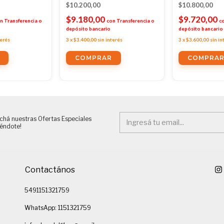
$10.200,00
$10.800,00
$9.180,00
$9.720,00
n
Transferencia o
con
Transferencia o
c
depósito bancario
depósito bancario
terés
3
x
$3.400,00
sin interés
3
x
$3.600,00
sin in
chá nuestras Ofertas Especiales
iéndote!
Contactános
5491151321759
WhatsApp: 1151321759