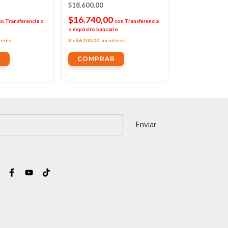
$18.600,00
$6.500,00
$16.740,00
$5.850,00
on
Transferencia o
con
Transferencia
c
o depósito bancario
depósito bancario
terés
3
x
$6.200,00
sin interés
3
x
$2.166,67
sin i