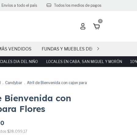
Envíos a todo el país
Todos los medios de pagos
0
MÁS VENDIDOS
FUNDAS Y MUEBLES DECO PARTY
CAND
S DIA DEL NIÑO
LOCALES EN CABA, SAN MIGUEL Y MORÓN
10% OFF
l
.
Candybar
.
Atril de Bienvenida con cajon para
de Bienvenida con
para Flores
00
stos
$28.099,17