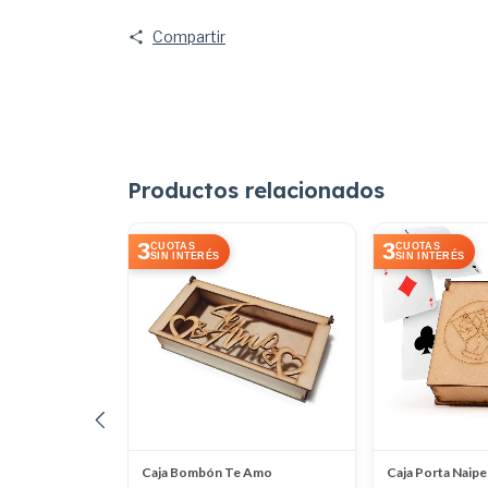
Compartir
Productos relacionados
3
3
CUOTAS
CUOTAS
SIN INTERÉS
SIN INTERÉS
r Chico
Caja Bombón Te Amo
Caja Porta Naipe