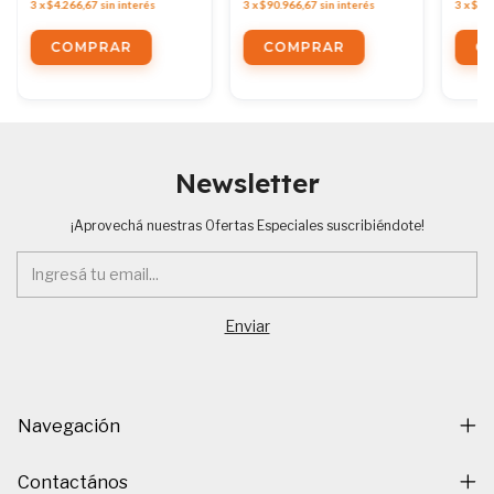
3
x
$4.266,67
sin interés
3
x
$90.966,67
sin interés
3
x
$1.
Newsletter
¡Aprovechá nuestras Ofertas Especiales suscribiéndote!
Navegación
Contactános