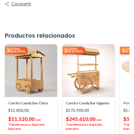
Compartir
Productos relacionados
3
3
3
CUOTAS
CUOTAS
CUOTA
SIN INTERÉS
SIN INTERÉS
SIN IN
Carrito Candy Bar Chico
Carrito Candy Bar Gigante
Porta
$12.800,00
$272.900,00
$5.8
$11.520,00
$245.610,00
$5.
con
con
Transferencia o depósito
Transferencia o depósito
Transf
bancario
bancario
bancar