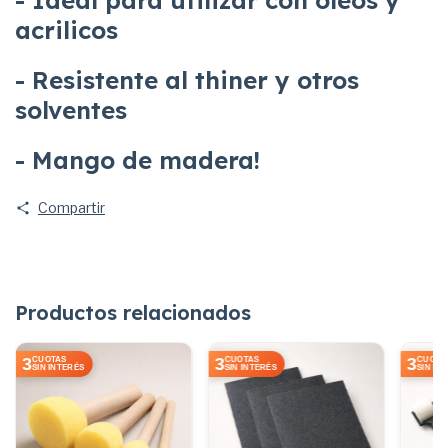
acrilicos
- Resistente al thiner y otros
solventes
- Mango de madera!
Compartir
Productos relacionados
3
3
3
CUOTAS
CUOTAS
CUOTA
SIN INTERÉS
SIN INTERÉS
SIN IN