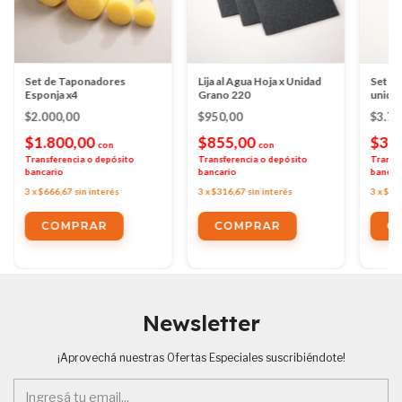
Set de Taponadores
Lija al Agua Hoja x Unidad
Set Ro
Esponja x4
Grano 220
unida
$2.000,00
$950,00
$3.7
$1.800,00
$855,00
$3.
con
con
Transferencia o depósito
Transferencia o depósito
Transf
bancario
bancario
bancar
3
x
$666,67
sin interés
3
x
$316,67
sin interés
3
x
$1.
Newsletter
¡Aprovechá nuestras Ofertas Especiales suscribiéndote!