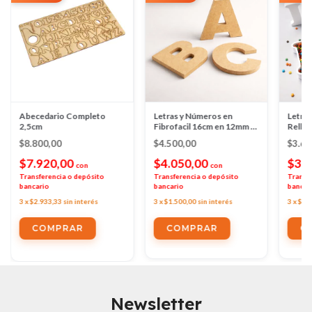
Abecedario Completo
Letras y Números en
Letras
2,5cm
Fibrofacil 16cm en 12mm -
Rellen
A Eleccion!
$8.800,00
$4.500,00
$3.6
$7.920,00
$4.050,00
$3.
con
con
Transferencia o depósito
Transferencia o depósito
Transf
bancario
bancario
bancar
3
x
$2.933,33
sin interés
3
x
$1.500,00
sin interés
3
x
$1.
COMPRAR
C
Newsletter