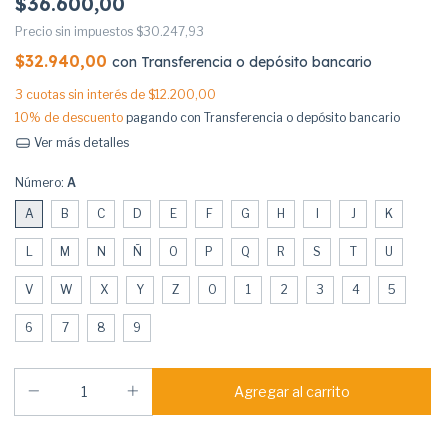
$36.600,00
Precio sin impuestos
$30.247,93
$32.940,00
con
Transferencia o depósito bancario
3
cuotas sin interés de
$12.200,00
10% de descuento
pagando con Transferencia o depósito bancario
Ver más detalles
Número:
A
A
B
C
D
E
F
G
H
I
J
K
L
M
N
Ñ
O
P
Q
R
S
T
U
V
W
X
Y
Z
0
1
2
3
4
5
6
7
8
9