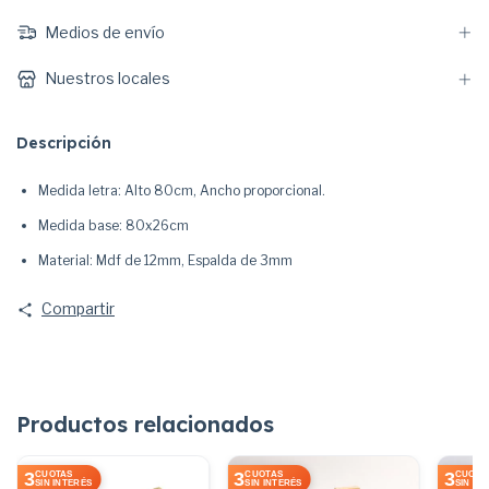
Medios de envío
Nuestros locales
Descripción
Medida letra: Alto 80cm, Ancho proporcional.
Medida base: 80x26cm
Material: Mdf de 12mm, Espalda de 3mm
Compartir
Productos relacionados
3
3
3
CUOTAS
CUOTAS
CUOTA
SIN INTERÉS
SIN INTERÉS
SIN IN