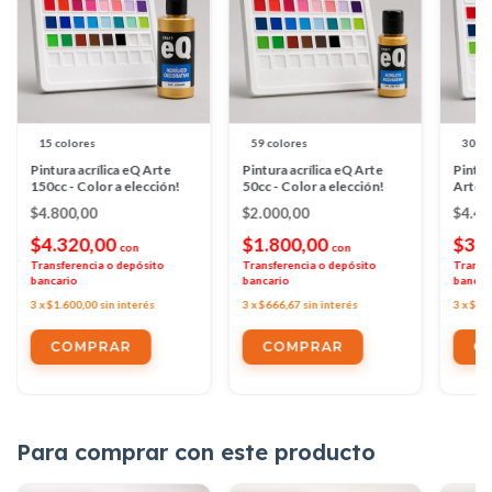
15 colores
59 colores
30 co
Pintura acrílica eQ Arte
Pintura acrílica eQ Arte
Pintur
150cc - Color a elección!
50cc - Color a elección!
Arte 2
elecci
$4.800,00
$2.000,00
$4.4
$4.320,00
$1.800,00
$3.
con
con
Transferencia o depósito
Transferencia o depósito
Transf
bancario
bancario
bancar
3
x
$1.600,00
sin interés
3
x
$666,67
sin interés
3
x
$1.
COMPRAR
COMPRAR
C
Para comprar con este producto