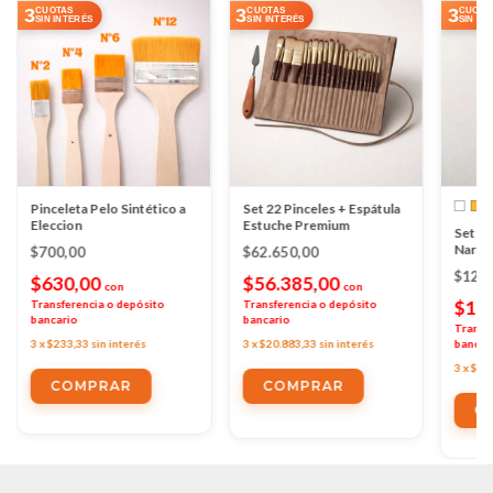
3
3
3
CUOTAS
CUOTAS
CUOTA
SIN INTERÉS
SIN INTERÉS
SIN IN
Pinceleta Pelo Sintético a
Set 22 Pinceles + Espátula
Eleccion
Estuche Premium
Set de
Naran
$700,00
$62.650,00
$12.
$630,00
$56.385,00
con
con
$10
Transferencia o depósito
Transferencia o depósito
bancario
bancario
Transf
3
x
$233,33
sin interés
3
x
$20.883,33
sin interés
bancar
3
x
$4.
COMPRAR
C