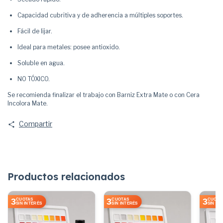
Capacidad cubritiva y de adherencia a múltiples soportes.
Fácil de lijar.
Ideal para metales: posee antioxido.
Soluble en agua.
NO TÓXICO.
Se recomienda finalizar el trabajo con Barniz Extra Mate o con Cera
Incolora Mate.
Compartir
Productos relacionados
3
3
3
CUOTAS
CUOTAS
CUOTA
SIN INTERÉS
SIN INTERÉS
SIN IN