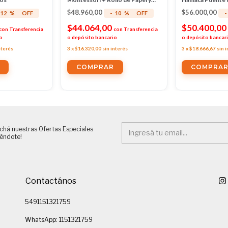
Accesorios
$48.960,00
$56.000,00
12
%
OFF
-
10
%
OFF
-
$44.064,00
$50.400,00
con
Transferencia
con
Transferencia
o
o depósito bancario
o depósito bancar
nterés
3
x
$16.320,00
sin interés
3
x
$18.666,67
sin 
chá nuestras Ofertas Especiales
iéndote!
Contactános
5491151321759
WhatsApp: 1151321759