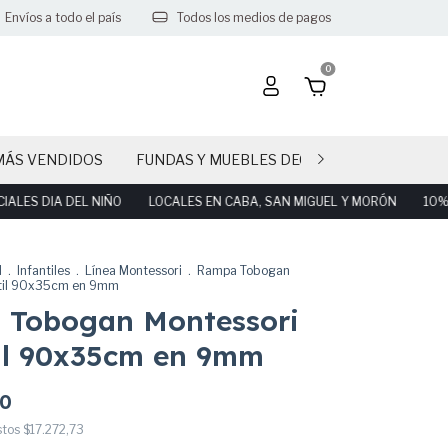
Envíos a todo el país
Todos los medios de pagos
0
MÁS VENDIDOS
FUNDAS Y MUEBLES DECO PARTY
CAND
S DIA DEL NIÑO
LOCALES EN CABA, SAN MIGUEL Y MORÓN
10% OFF
l
.
Infantiles
.
Línea Montessori
.
Rampa Tobogan
ntil 90x35cm en 9mm
 Tobogan Montessori
il 90x35cm en 9mm
00
stos
$17.272,73