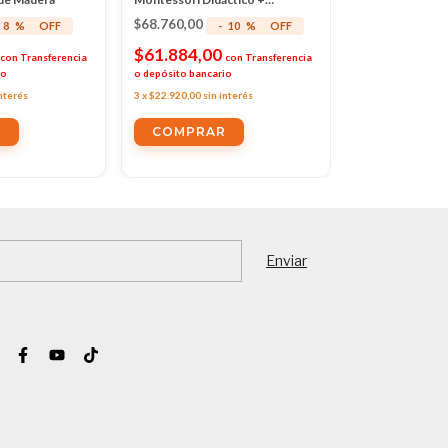
Accesorios
Color Natural
$68.760,00
$70.830,00
8
%
OFF
-
10
%
OFF
-
$61.884,00
$63.747,0
con
Transferencia
con
Transferencia
io
o depósito bancario
o depósito bancar
interés
3
x
$22.920,00
sin interés
3
x
$23.610,00
sin 