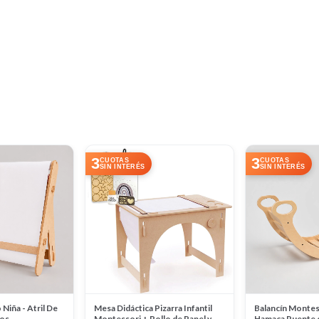
3
3
CUOTAS
CUOTAS
SIN INTERÉS
SIN INTERÉS
 Niña - Atril De
Mesa Didáctica Pizarra Infantil
Balancín Montess
ios
Montessori + Rollo de Papel y
Hamaca Puente 