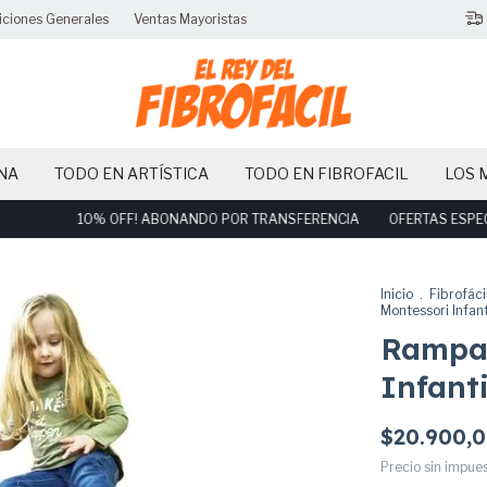
iciones Generales
Ventas Mayoristas
NA
TODO EN ARTÍSTICA
TODO EN FIBROFACIL
LOS 
10% OFF! ABONANDO POR TRANSFERENCIA
OFERTAS ESPECIALE
Inicio
.
Fibrofáci
Montessori Infa
Rampa
Infant
$20.900,
Precio sin impue