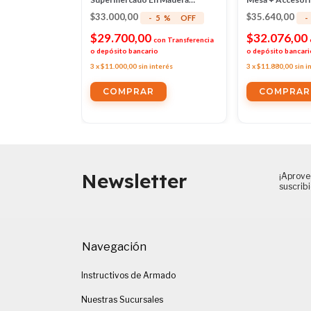
Juguete Montessori
$33.000,00
$35.640,00
-
5
%
OFF
-
$29.700,00
$32.076,00
con
Transferencia
con
Transferencia
o
o depósito bancario
o depósito bancari
nterés
3
x
$11.000,00
sin interés
3
x
$11.880,00
sin i
Newsletter
¡Aprove
suscrib
Navegación
Instructivos de Armado
Nuestras Sucursales